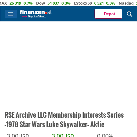
26 319
0,7%
Dow
54 037
0,3%
EStoxx50
6 524
0,3%
Nasdaq
29 72
Depot
RSE Archive LLC Membership Interests Series
-1978 Star Wars Luke Skywalker- Aktie
3,00
3,00
0,00
USD
USD
%