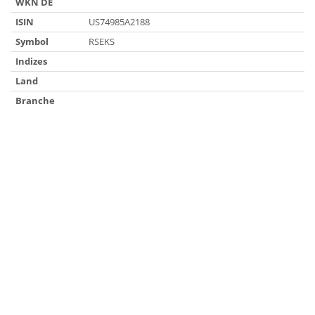
WKN DE
ISIN
US74985A2188
Symbol
RSEKS
Indizes
Land
Branche