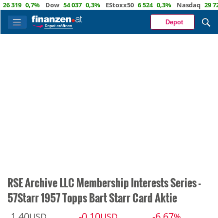
19
0,7%
Dow
54 037
0,3%
EStoxx50
6 524
0,3%
Nasdaq
29 722
1
Depot
RSE Archive LLC Membership Interests Series -
57Starr 1957 Topps Bart Starr Card Aktie
1,40
-0,10
-6,67
USD
USD
%