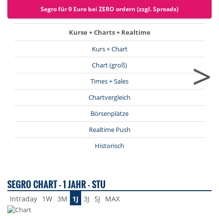
Segro für 0 Euro bei ZERO ordern (zzgl. Spreads)
Kurse + Charts + Realtime
Kurs + Chart
>
Chart (groß)
Times + Sales
Chartvergleich
Börsenplätze
Realtime Push
Historisch
SEGRO CHART - 1 JAHR - STU
Intraday
1W
3M
1J
3J
5J
MAX