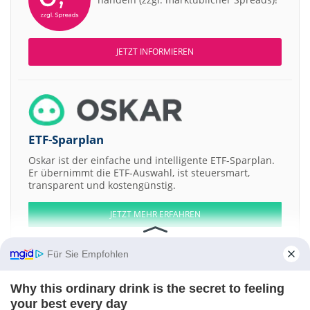
JETZT INFORMIEREN
ETF-Sparplan
Oskar ist der einfache und intelligente ETF-Sparplan.
Er übernimmt die ETF-Auswahl, ist steuersmart,
transparent und kostengünstig.
JETZT MEHR ERFAHREN
Für Sie Empfohlen
Why this ordinary drink is the secret to feeling
Aktien ATX
DAX
EuroStoxx 50
Dow Jones
NASDAQ 100
Nikkei 225
your best every day
S&P 500