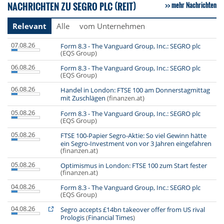
NACHRICHTEN ZU SEGRO PLC (REIT)
mehr Nachrichten
Relevant
Alle
vom Unternehmen
07.08.26
Form 8.3 - The Vanguard Group, Inc.: SEGRO plc
(EQS Group)
06.08.26
Form 8.3 - The Vanguard Group, Inc.: SEGRO plc
(EQS Group)
06.08.26
Handel in London: FTSE 100 am Donnerstagmittag
mit Zuschlägen
(finanzen.at)
05.08.26
Form 8.3 - The Vanguard Group, Inc.: SEGRO plc
(EQS Group)
05.08.26
FTSE 100-Papier Segro-Aktie: So viel Gewinn hätte
ein Segro-Investment von vor 3 Jahren eingefahren
(finanzen.at)
05.08.26
Optimismus in London: FTSE 100 zum Start fester
(finanzen.at)
04.08.26
Form 8.3 - The Vanguard Group, Inc.: SEGRO plc
(EQS Group)
04.08.26
Segro accepts £14bn takeover offer from US rival
Prologis
(
Financial Times
)