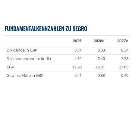
FUNDAMENTALKENNZAHLEN ZU SEGRO
2025
2026e
2027e
Dividende in GBP
0.31
0.33
0.34
Dividendenrendite (in %)
4.32
3.40
3.58
KGV
17.68
25.01
23.85
Gewinn/Aktie in GBP
0.41
0.38
0.40