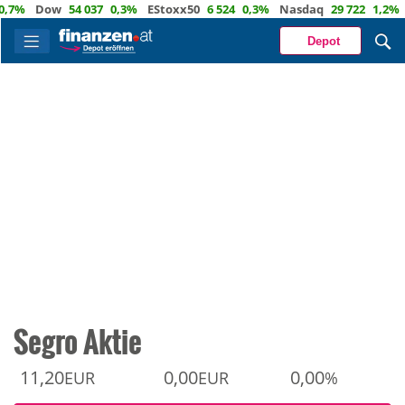
Dow
54 037
0,3%
EStoxx50
6 524
0,3%
Nasdaq
29 722
1,2%
Öl
8
Depot
Segro Aktie
11,20
0,00
0,00
EUR
EUR
%