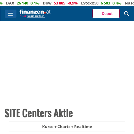
DAX
26 140
0,1%
Dow
53 885
-0,9%
EStoxx50
6 503
0,4%
Nasdaq
Depot
SITE Centers Aktie
Kurse + Charts + Realtime