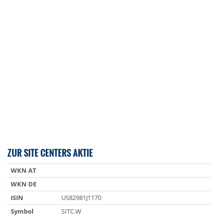
ZUR SITE CENTERS AKTIE
WKN AT
WKN DE
ISIN
US82981J1170
Symbol
SITC.W