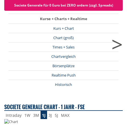
Societe Generale für 0 Euro bei ZERO ordern (zzgl. Spreads)
Kurse + Charts + Realtime
Kurs + Chart
>
Chart (groß)
Times + Sales
Chartvergleich
Börsenplätze
Realtime Push
Historisch
SOCIETE GENERALE CHART - 1 JAHR - FSE
Intraday
1W
3M
1J
3J
5J
MAX