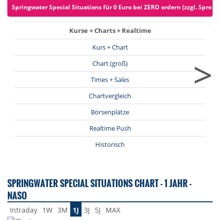
Springwater Special Situations für 0 Euro bei ZERO ordern (zzgl. Spread
Kurse + Charts + Realtime
Kurs + Chart
>
Chart (groß)
Times + Sales
Chartvergleich
Börsenplätze
Realtime Push
Historisch
SPRINGWATER SPECIAL SITUATIONS CHART - 1 JAHR -
NASO
Intraday
1W
3M
1J
3J
5J
MAX