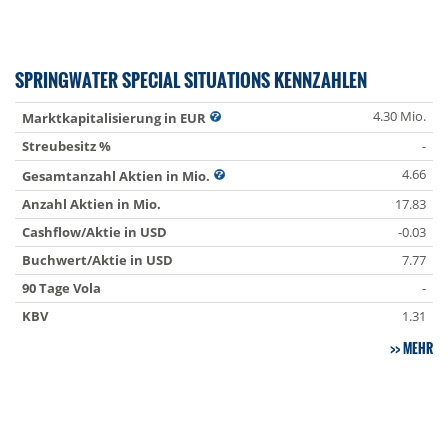
SPRINGWATER SPECIAL SITUATIONS KENNZAHLEN
4.30 Mio.
Marktkapitalisierung in EUR
Streubesitz %
-
4.66
Gesamtanzahl Aktien in Mio.
Anzahl Aktien in Mio.
17.83
Cashflow/Aktie in USD
-0.03
Buchwert/Aktie in USD
7.77
90 Tage Vola
-
KBV
1.31
MEHR