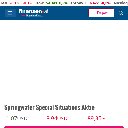
26 126
-0,3%
Dow
54 349
0,5%
EStoxx50
6 477
-0,2%
Nasdaq
29 4
Depot
Springwater Special Situations Aktie
1,07
-8,94
-89,35
USD
USD
%