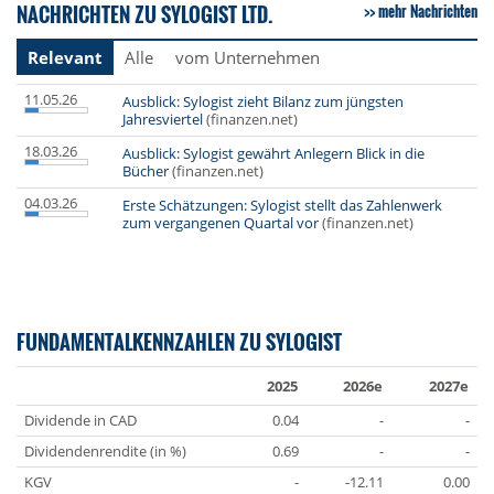
NACHRICHTEN ZU SYLOGIST LTD.
mehr Nachrichten
Relevant
Alle
vom Unternehmen
11.05.26
Ausblick: Sylogist zieht Bilanz zum jüngsten
Jahresviertel
(finanzen.net)
18.03.26
Ausblick: Sylogist gewährt Anlegern Blick in die
Bücher
(finanzen.net)
04.03.26
Erste Schätzungen: Sylogist stellt das Zahlenwerk
zum vergangenen Quartal vor
(finanzen.net)
FUNDAMENTALKENNZAHLEN ZU SYLOGIST
2025
2026e
2027e
Dividende in CAD
0.04
-
-
Dividendenrendite (in %)
0.69
-
-
KGV
-
-12.11
0.00