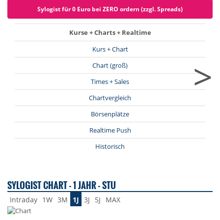
Sylogist für 0 Euro bei ZERO ordern (zzgl. Spreads)
Kurse + Charts + Realtime
Kurs + Chart
>
Chart (groß)
Times + Sales
Chartvergleich
Börsenplätze
Realtime Push
Historisch
SYLOGIST CHART - 1 JAHR - STU
Intraday
1W
3M
1J
3J
5J
MAX