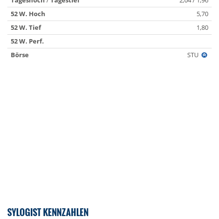
Tageshoch
/
Tagestief
2,04 / 1,96
52 W. Hoch
5,70
52 W. Tief
1,80
52 W. Perf.
Börse
STU
SYLOGIST KENNZAHLEN