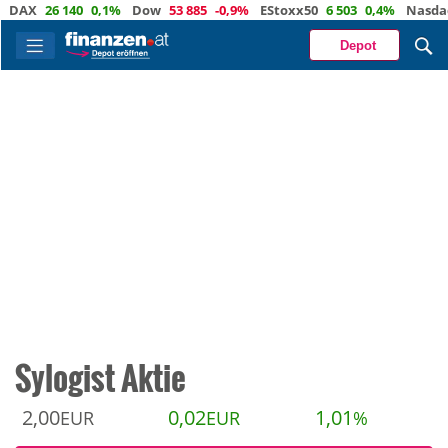
X
26 140
0,1%
Dow
53 885
-0,9%
EStoxx50
6 503
0,4%
Nasdaq
29
Depot
Sylogist Aktie
2,00
0,02
1,01
EUR
EUR
%