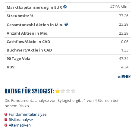
47.08 Mio.
Marktkapitalisierung in EUR
Streubesitz %
77.26
23.29
Gesamtanzahl Aktien in Mio.
Anzahl Aktien in Mio.
23.29
Cashflow/Aktie in CAD
0.06
Buchwert/Aktie in CAD
1.33
90 Tage Vola
47.34
KBV
4.34
MEHR
RATING FÜR SYLOGIST:
Die Fundamentalanalyse von Sylogist ergibt 1 von 4 Sternen bei
hohem Risiko.
Fundamentalanalyse
Risikoanalyse
Alternativen