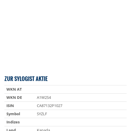
ZUR SYLOGIST AKTIE
WKN AT
WKN DE
A1W2S4
ISIN
CA87132P1027
Symbol
SYZLF
Indizes
Land
Kanada