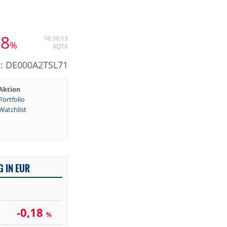
18
18:36:13
%
XQTX
N: DE000A2TSL71
Aktion
Portfolio
Watchlist
 IN EUR
-0,18
%