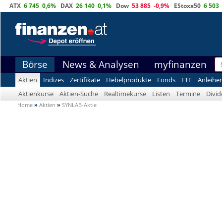
ATX
6 745
0,6%
DAX
26 140
0,1%
Dow
53 885
-0,9%
EStoxx50
6 503
Börse
News & Analysen
myfinanzen
Aktien
Indizes
Zertifikate
Hebelprodukte
Fonds
ETF
Anleihe
Aktienkurse
Aktien-Suche
Realtimekurse
Listen
Termine
Divi
Home
»
Aktien
»
SYNLAB-Aktie