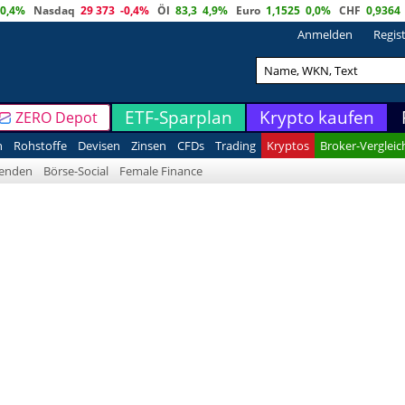
0,4%
Nasdaq
29 373
-0,4%
Öl
83,3
4,9%
Euro
1,1525
0,0%
CHF
0,9364
Anmelden
Regis
ETF-Sparplan
Krypto kaufen
ZERO Depot
n
Rohstoffe
Devisen
Zinsen
CFDs
Trading
Kryptos
Broker-Vergleic
denden
Börse-Social
Female Finance