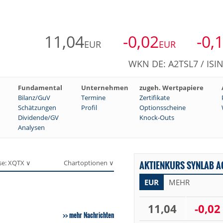
11,04
-0,02
-0,
EUR
EUR
WKN DE: A2TSL7 / ISI
Fundamental
Unternehmen
zugeh. Wertpapiere
Bilanz/GuV
Termine
Zertifikate
Schätzungen
Profil
Optionsscheine
Dividende/GV
Knock-Outs
Analysen
se: XQTX ∨
Chartoptionen ∨
AKTIENKURS SYNLAB AG
EUR
MEHR
11,04
-0,02
mehr Nachrichten