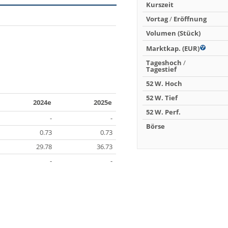
Kurszeit
Vortag
/
Eröffnung
Volumen (Stück)
Marktkap. (EUR)
Tageshoch
/
Tagestief
52 W. Hoch
52 W. Tief
2024e
2025e
52 W. Perf.
-
-
Börse
0.73
0.73
29.78
36.73
-
-