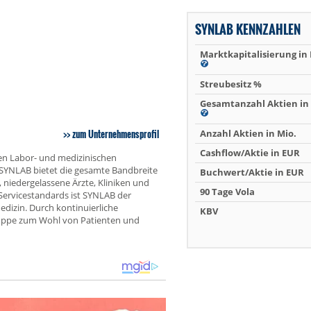
SYNLAB KENNZAHLEN
Marktkapitalisierung in
Streubesitz %
Gesamtanzahl Aktien in 
zum Unternehmensprofil
Anzahl Aktien in Mio.
Cashflow/Aktie in EUR
hen Labor- und medizinischen
 SYNLAB bietet die gesamte Bandbreite
Buchwert/Aktie in EUR
, niedergelassene Ärzte, Kliniken und
90 Tage Vola
Servicestandards ist SYNLAB der
dizin. Durch kontinuierliche
KBV
Gruppe zum Wohl von Patienten und