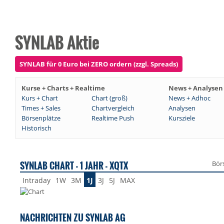
SYNLAB Aktie
SYNLAB für 0 Euro bei ZERO ordern (zzgl. Spreads)
Kurse + Charts + Realtime
News + Analysen
Kurs + Chart
Chart (groß)
News + Adhoc
Times + Sales
Chartvergleich
Analysen
Börsenplätze
Realtime Push
Kursziele
Historisch
SYNLAB CHART - 1 JAHR - XQTX
Bör
Intraday
1W
3M
1J
3J
5J
MAX
NACHRICHTEN ZU SYNLAB AG