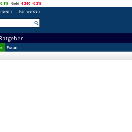
0,1%
Gold
4 240
-0,2%
trieren?
Fan werden
Ratgeber
he
Forum