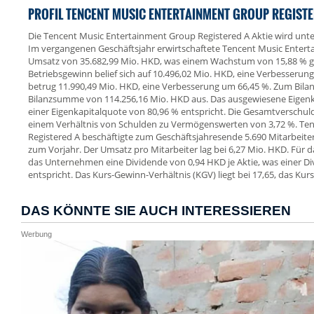
PROFIL TENCENT MUSIC ENTERTAINMENT GROUP REGISTER
Die Tencent Music Entertainment Group Registered A Aktie wird unt
Im vergangenen Geschäftsjahr erwirtschaftete Tencent Music Entert
Umsatz von 35.682,99 Mio. HKD, was einem Wachstum von 15,88 % g
Betriebsgewinn belief sich auf 10.496,02 Mio. HKD, eine Verbesserun
betrug 11.990,49 Mio. HKD, eine Verbesserung um 66,45 %. Zum Bila
Bilanzsumme von 114.256,16 Mio. HKD aus. Das ausgewiesene Eigenka
einer Eigenkapitalquote von 80,96 % entspricht. Die Gesamtverschul
einem Verhältnis von Schulden zu Vermögenswerten von 3,72 %. Te
Registered A beschäftigte zum Geschäftsjahresende 5.690 Mitarbeiter,
zum Vorjahr. Der Umsatz pro Mitarbeiter lag bei 6,27 Mio. HKD. Für d
das Unternehmen eine Dividende von 0,94 HKD je Aktie, was einer D
entspricht. Das Kurs-Gewinn-Verhältnis (KGV) liegt bei 17,65, das Kur