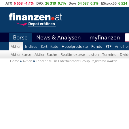
ATX
6 653
-1,4%
DAX
26 319
0,7%
Dow
54 037
0,3%
EStoxx50
6 524
Börse
News & Analysen
myfinanzen
Aktien
Indizes
Zertifikate
Hebelprodukte
Fonds
ETF
Anleihe
Aktienkurse
Aktien-Suche
Realtimekurse
Listen
Termine
Divi
Home
»
Aktien
»
Tencent Music Entertainment Group Registered a-Aktie