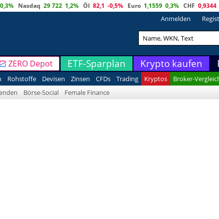
0,3%
Nasdaq
29 722
1,2%
Öl
82,1
-0,5%
Euro
1,1559
0,3%
CHF
0,9344
Anmelden
Regis
ETF-Sparplan
Krypto kaufen
ZERO Depot
n
Rohstoffe
Devisen
Zinsen
CFDs
Trading
Kryptos
Broker-Vergleic
denden
Börse-Social
Female Finance