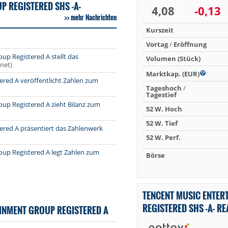
 REGISTERED SHS -A-
4,08
-0,13
mehr Nachrichten
Kurszeit
Vortag
/
Eröffnung
up Registered A stellt das
Volumen (Stück)
.net)
Marktkap. (EUR)
ered A veröffentlicht Zahlen zum
Tageshoch
/
Tagestief
up Registered A zieht Bilanz zum
52 W. Hoch
52 W. Tief
ered A präsentiert das Zahlenwerk
52 W. Perf.
oup Registered A legt Zahlen zum
Börse
TENCENT MUSIC ENTER
REGISTERED SHS -A- R
INMENT GROUP REGISTERED A