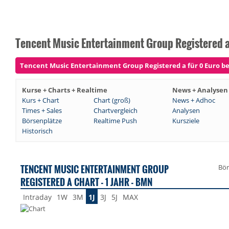
Tencent Music Entertainment Group Registered a
Tencent Music Entertainment Group Registered a für 0 Euro bei
Kurse + Charts + Realtime
News + Analysen
Kurs + Chart
Chart (groß)
News + Adhoc
Times + Sales
Chartvergleich
Analysen
Börsenplätze
Realtime Push
Kursziele
Historisch
TENCENT MUSIC ENTERTAINMENT GROUP
Bör
REGISTERED A CHART - 1 JAHR - BMN
Intraday
1W
3M
1J
3J
5J
MAX