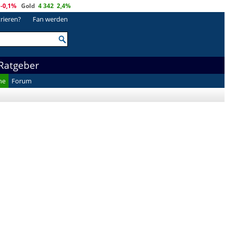
-0,1%
Gold
4 342
2,4%
trieren?
Fan werden
Ratgeber
he
Forum