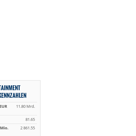
TAINMENT
KENNZAHLEN
 EUR
11.80 Mrd.
81.65
Mio.
2 861.55