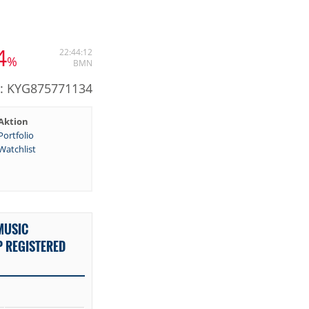
4
22:44:12
%
BMN
: KYG875771134
Aktion
Portfolio
Watchlist
MUSIC
 REGISTERED