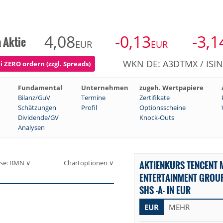
4,08
-0,13
-3,1
 Aktie
EUR
EUR
WKN DE: A3DTMX / ISIN
 ZERO ordern (zzgl. Spreads)
Fundamental
Unternehmen
zugeh. Wertpapiere
Bilanz/GuV
Termine
Zertifikate
Schätzungen
Profil
Optionsscheine
Dividende/GV
Knock-Outs
Analysen
se: BMN ∨
Chartoptionen ∨
AKTIENKURS TENCENT 
ENTERTAINMENT GROUP
SHS -A- IN EUR
EUR
MEHR