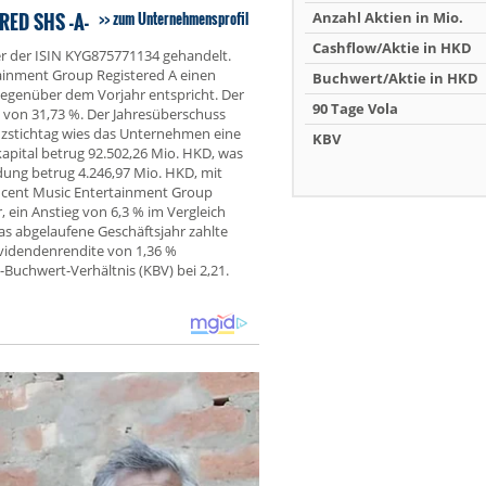
ED SHS -A-
zum Unternehmensprofil
Anzahl Aktien in Mio.
Cashflow/Aktie in HKD
er der ISIN KYG875771134 gehandelt.
ainment Group Registered A einen
Buchwert/Aktie in HKD
egenüber dem Vorjahr entspricht. Der
90 Tage Vola
g von 31,73 %. Der Jahresüberschuss
nzstichtag wies das Unternehmen eine
KBV
pital betrug 92.502,26 Mio. HKD, was
dung betrug 4.246,97 Mio. HKD, mit
ncent Music Entertainment Group
 ein Anstieg von 6,3 % im Vergleich
as abgelaufene Geschäftsjahr zahlte
ividendenrendite von 1,36 %
s-Buchwert-Verhältnis (KBV) bei 2,21.