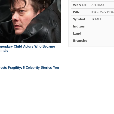
WKN DE
A3DTMX
ISIN
KYG875771134
Symbol
TCMEF
Indizes
Land
Branche