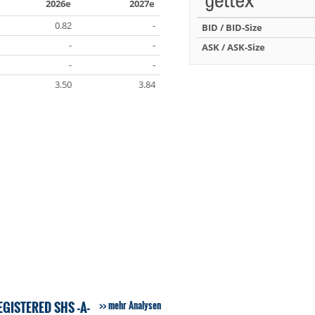
2026e
2027e
0.82
-
BID / BID-Size
-
-
ASK / ASK-Size
-
-
3.50
3.84
GISTERED SHS -A-
mehr Analysen