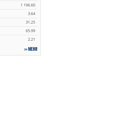
1 196.60
3.64
31.25
65.99
2.21
MEHR