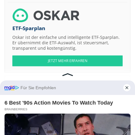
ETF-Sparplan
Oskar ist der einfache und intelligente ETF-Sparplan.
Er übernimmt die ETF-Auswahl, ist steuersmart,
transparent und kostengünstig.
JETZT MEHR ERFAHREN
Für Sie Empfohlen
Aktien ATX
DAX
EuroStoxx 50
Dow Jones
NASDAQ 100
Nikkei 225
S&P 500
6 Best '90s Action Movies To Watch Today
BRAINBERRIES
Weitere Aktien:
Eki Energy Services
Tio Tech A Cons of 1 a
Bathurst Resources
Model Performance Acquisition a
Hiremii
Kontakt
-
Impressum
-
Werbung
-
Barrierefreiheit