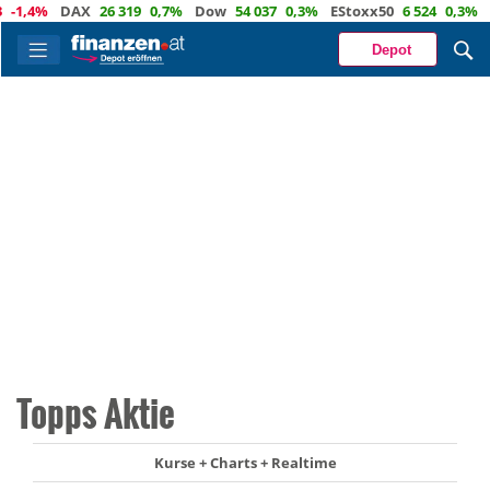
,4%
DAX
26 319
0,7%
Dow
54 037
0,3%
EStoxx50
6 524
0,3%
Nas
Depot
Topps Aktie
Kurse + Charts + Realtime