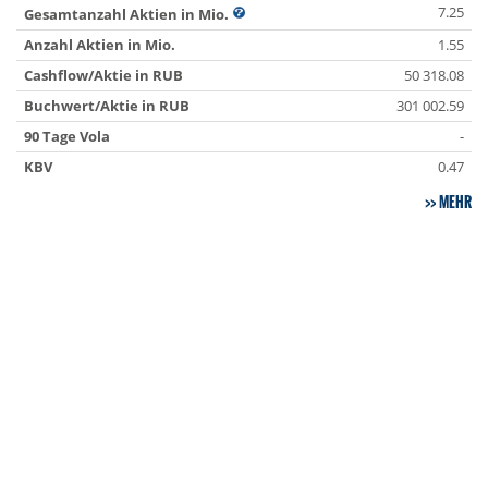
7.25
Gesamtanzahl Aktien in Mio.
Anzahl Aktien in Mio.
1.55
Cashflow/Aktie in RUB
50 318.08
Buchwert/Aktie in RUB
301 002.59
90 Tage Vola
-
KBV
0.47
MEHR