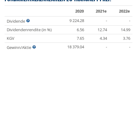
2020
2021e
2022e
9 224.28
-
-
Dividende
Dividendenrendite (in %)
6.56
12.74
14.99
KGV
7.65
4.34
3.76
18 379.04
-
-
Gewinn/Aktie