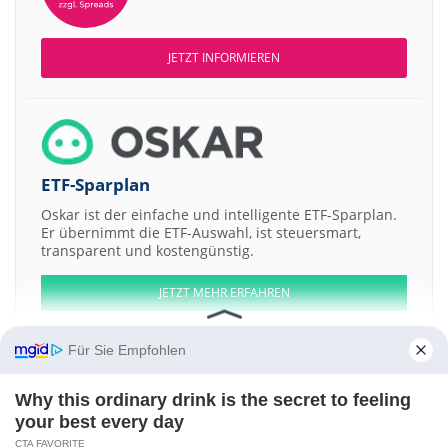
JETZT INFORMIEREN
ETF-Sparplan
Oskar ist der einfache und intelligente ETF-Sparplan.
Er übernimmt die ETF-Auswahl, ist steuersmart,
transparent und kostengünstig.
JETZT MEHR ERFAHREN
Für Sie Empfohlen
Why this ordinary drink is the secret to feeling
Aktien ATX
DAX
EuroStoxx 50
Dow Jones
NASDAQ 100
Nikkei 225
your best every day
S&P 500
CTA FAVORITE