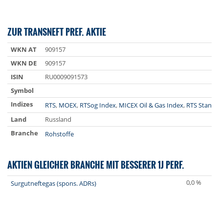
ZUR TRANSNEFT PREF. AKTIE
WKN AT
909157
WKN DE
909157
ISIN
RU0009091573
Symbol
Indizes
RTS
,
MOEX
,
RTSog Index
,
MICEX Oil & Gas Index
,
RTS Standa
Land
Russland
Branche
Rohstoffe
AKTIEN GLEICHER BRANCHE MIT BESSERER 1J PERF.
0,0 %
Surgutneftegas (spons. ADRs)