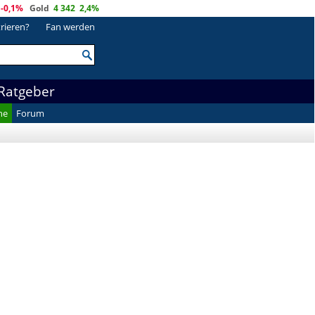
-0,1%
Gold
4 342
2,4%
trieren?
Fan werden
Ratgeber
he
Forum