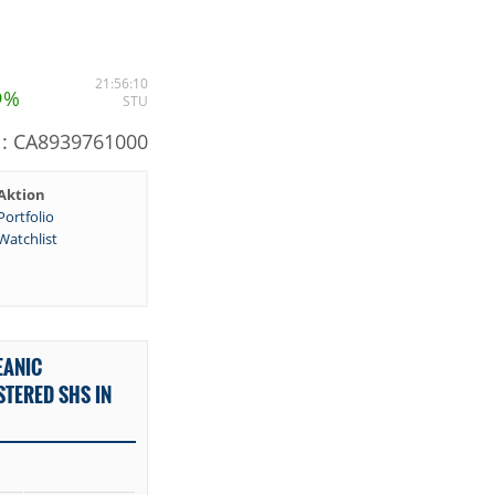
5
21:56:10
%
STU
N: CA8939761000
Aktion
Portfolio
Watchlist
EANIC
STERED SHS IN