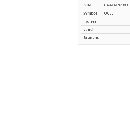
ISIN
CA8939761000
Symbol
OCEEF
Indizes
Land
Branche