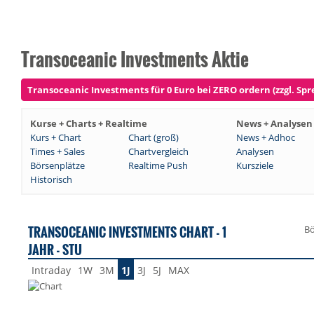
Transoceanic Investments Aktie
Transoceanic Investments für 0 Euro bei ZERO ordern (zzgl. Spr
Kurse + Charts + Realtime
News + Analysen
Kurs + Chart
Chart (groß)
News + Adhoc
Times + Sales
Chartvergleich
Analysen
Börsenplätze
Realtime Push
Kursziele
Historisch
TRANSOCEANIC INVESTMENTS CHART - 1
Bö
JAHR - STU
Intraday
1W
3M
1J
3J
5J
MAX