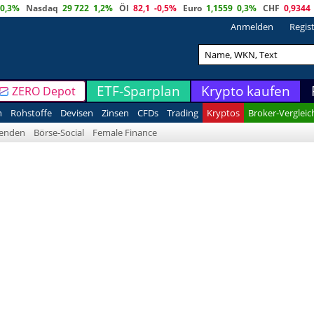
0,3%
Nasdaq
29 722
1,2%
Öl
82,1
-0,5%
Euro
1,1559
0,3%
CHF
0,9344
Anmelden
Regis
ETF-Sparplan
Krypto kaufen
ZERO Depot
n
Rohstoffe
Devisen
Zinsen
CFDs
Trading
Kryptos
Broker-Vergleic
denden
Börse-Social
Female Finance