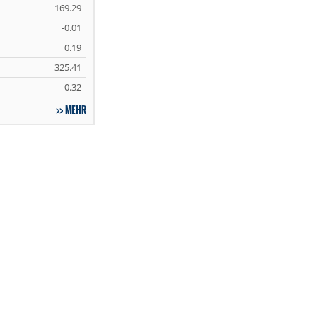
169.29
-0.01
0.19
325.41
0.32
MEHR