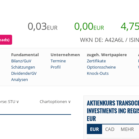
0,03
0,00
4,7
EUR
EUR
WKN DE: A42A6L / ISI
eads)
Fundamental
Unternehmen
zugeh. Wertpapiere
Bilanz/GuV
Termine
Zertifikate
Schätzungen
Profil
Optionsscheine
Dividende/GV
Knock-Outs
Analysen
rse: STU ∨
Chartoptionen ∨
AKTIENKURS TRANSOC
INVESTMENTS INC REGI
EUR
EUR
CAD
MEHR