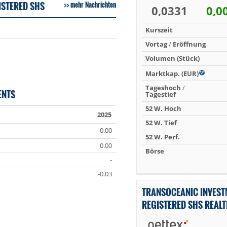
ISTERED SHS
mehr Nachrichten
0,0331
0,0
Kurszeit
Vortag
/
Eröffnung
Volumen (Stück)
Marktkap. (EUR)
Tageshoch
/
ENTS
Tagestief
52 W. Hoch
2025
52 W. Tief
0.00
52 W. Perf.
0.00
Börse
-
-0.03
TRANSOCEANIC INVEST
REGISTERED SHS REAL