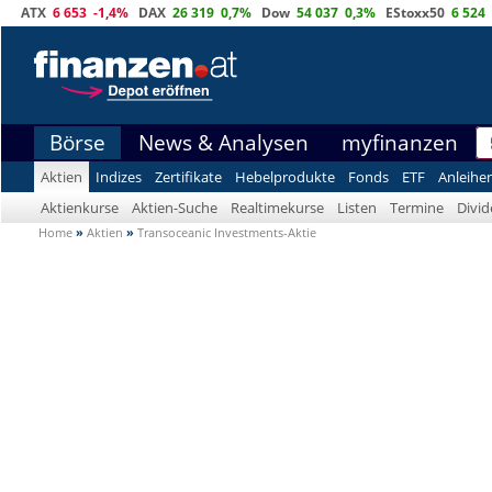
ATX
6 653
-1,4%
DAX
26 319
0,7%
Dow
54 037
0,3%
EStoxx50
6 524
Börse
News & Analysen
myfinanzen
Aktien
Indizes
Zertifikate
Hebelprodukte
Fonds
ETF
Anleihe
Aktienkurse
Aktien-Suche
Realtimekurse
Listen
Termine
Divi
Home
»
Aktien
»
Transoceanic Investments-Aktie