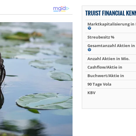
TRUIST FINANCIAL KE
Marktkapitalisierung in
Streubesitz %
Gesamtanzahl Aktien in 
Anzahl Aktien in Mio.
Cashflow/Aktie in
Buchwert/Aktie in
90 Tage Vola
KBV