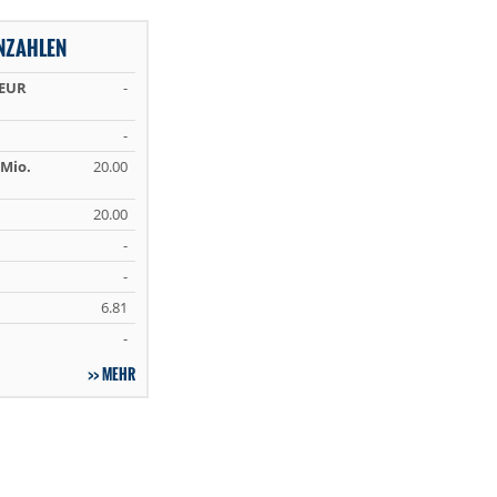
NNZAHLEN
 EUR
-
-
Mio.
20.00
20.00
-
-
6.81
-
MEHR