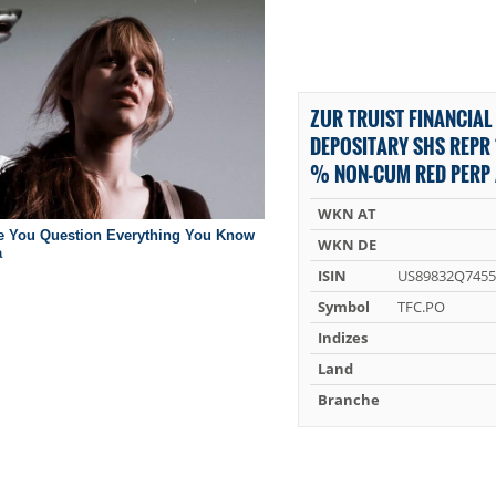
ZUR TRUIST FINANCIA
DEPOSITARY SHS REPR 
% NON-CUM RED PERP 
WKN AT
WKN DE
ISIN
US89832Q7455
Symbol
TFC.PO
Indizes
Land
Branche