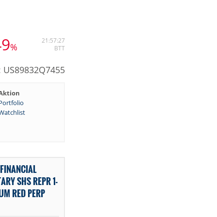
49
21:57:27
%
BTT
N: US89832Q7455
Aktion
Portfolio
Watchlist
FINANCIAL
ARY SHS REPR 1-
UM RED PERP