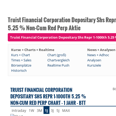
Truist Financial Corporation Depositary Shs Repr
5.25 % Non-Cum Red Perp Aktie
Truist Financial Corporation Depositary Shs Repr 1-1000th 5.25
Kurse + Charts + Realtime
News + Analysen
Kurs + Chart
Chart (groß)
News + Adhoc
Times + Sales
Chartvergleich
Analysen
Börsenplätze
Realtime Push
Kursziele
Historisch
TRUIST FINANCIAL CORPORATION
Bö
DEPOSITARY SHS REPR 1-1000TH 5.25 %
NON-CUM RED PERP CHART - 1 JAHR - BTT
Intraday
1W
3M
1J
3J
5J
MAX