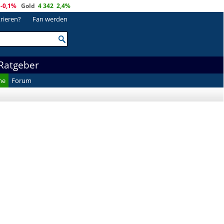
-0,1%
Gold
4 342
2,4%
trieren?
Fan werden
Ratgeber
he
Forum