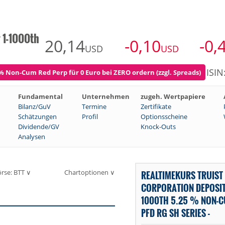
 1-1000th
20,14
-0,10
-0,
USD
USD
ISI
 % Non-Cum Red Perp für 0 Euro bei ZERO ordern (zzgl. Spreads)
Fundamental
Unternehmen
zugeh. Wertpapiere
Bilanz/GuV
Termine
Zertifikate
Schätzungen
Profil
Optionsscheine
Dividende/GV
Knock-Outs
Analysen
rse: BTT ∨
Chartoptionen ∨
REALTIMEKURS TRUIST 
CORPORATION DEPOSIT
1000TH 5.25 % NON-C
PFD RG SH SERIES -