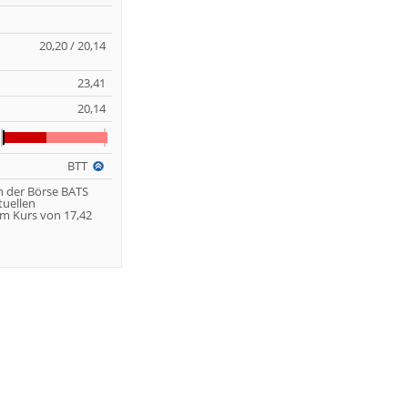
20,20 / 20,14
23,41
20,14
BTT
n der Börse BATS
tuellen
m Kurs von 17,42