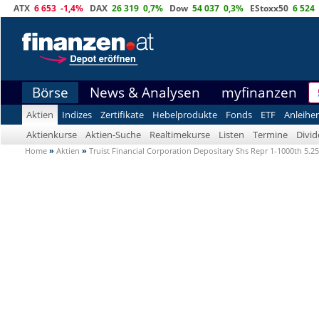
ATX
6 653
-1,4%
DAX
26 319
0,7%
Dow
54 037
0,3%
EStoxx50
6 524
Börse
News & Analysen
myfinanzen
Aktien
Indizes
Zertifikate
Hebelprodukte
Fonds
ETF
Anleihe
Aktienkurse
Aktien-Suche
Realtimekurse
Listen
Termine
Divi
Home
»
Aktien
»
Truist Financial Corporation Depositary Shs Repr 1-1000th 5.