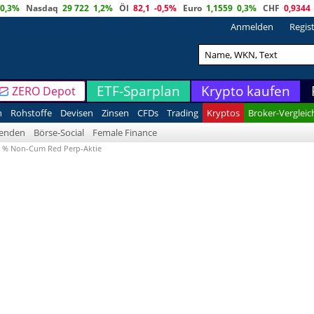
0,3%
Nasdaq
29 722
1,2%
Öl
82,1
-0,5%
Euro
1,1559
0,3%
CHF
0,9344
Anmelden
Regis
ETF-Sparplan
Krypto kaufen
ZERO Depot
n
Rohstoffe
Devisen
Zinsen
CFDs
Trading
Kryptos
Broker-Vergleic
denden
Börse-Social
Female Finance
25 % Non-Cum Red Perp-Aktie