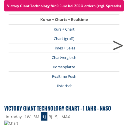
Victory Giant Technology für 0 Euro bei ZERO ordern (zzgl. Spreads)
Kurse + Charts + Realtime
Kurs + Chart
>
Chart (groß)
Times + Sales
Chartvergleich
Börsenplätze
Realtime Push
Historisch
VICTORY GIANT TECHNOLOGY CHART - 1 JAHR - NASO
Intraday
1W
3M
1J
3J
5J
MAX