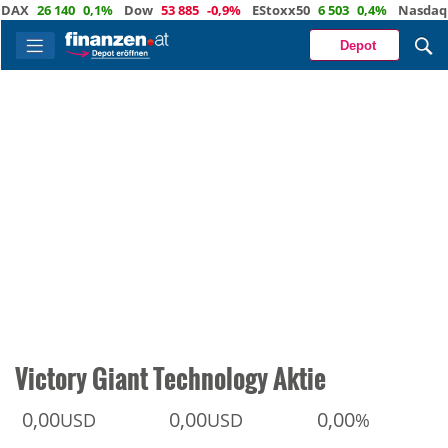
26 140
0,1%
Dow
53 885
-0,9%
EStoxx50
6 503
0,4%
Nasdaq
29 3
Depot
Victory Giant Technology Aktie
0,00
0,00
0,00
USD
USD
%