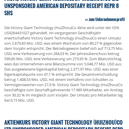
UNSPONSORED AMERICAN DEPOSITARY RECEIPT REPR 8
SHS
zum Unternehmensprofil
Die Victory Giant Technology (HuiZhou)Co Aktie wird unter der ISIN
US9264431027 gehandelt. Im vergangenen Geschäftsjahr
erwirtschaftete Victory Giant Technology (HuiZhou)Co einen Umsatz
von 2.679,83 Mio. USD, was einem Wachstum von 80,27 % gegenüber
dem Vorjahr entspricht. Der Betriebsgewinn belief sich auf 713,75 Mio.
USD, eine Verbesserung von 284,03 %. Der Jahresüberschuss betrug
599,85 Mio. USD, eine Verbesserung um 273,95 %. Zum Bilanzstichtag
wies das Unternehmen eine Bilanzsumme von 5.048,77 Mio. USD aus.
Das ausgewiesene Eigenkapital betrug 2.377,97 Mio. USD, was einer
Eigenkapitalquote von 47,1 % entspricht. Die Gesamtverschuldung
betrug 1.408,53 Mio. USD, mit einem Verhältnis von Schulden zu
Vermögenswerten von 27,9 %. Victory Giant Technology (HuiZhou)Co
beschäftigte zum Geschäftsjahresende 17.989 Mitarbeiter, ein Anstieg
von 30,32 % im Vergleich zum Vorjahr. Der Umsatz pro Mitarbeiter lag
bei 0,15 Mio. USD.
AKTIENKURS VICTORY GIANT TECHNOLOGY (HUIZHOU)CO