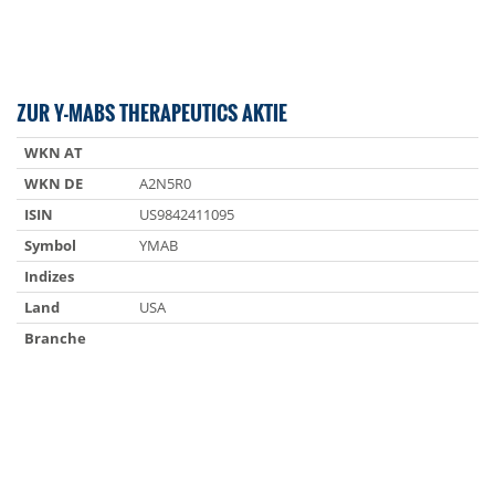
ZUR Y-MABS THERAPEUTICS AKTIE
WKN AT
WKN DE
A2N5R0
ISIN
US9842411095
Symbol
YMAB
Indizes
Land
USA
Branche