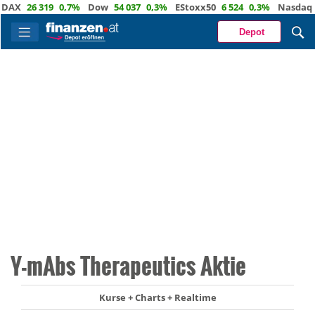
X
26 319
0,7%
Dow
54 037
0,3%
EStoxx50
6 524
0,3%
Nasdaq
29 
Depot
Y-mAbs Therapeutics Aktie
Kurse + Charts + Realtime