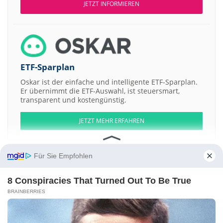
JETZT INFORMIEREN
ETF-Sparplan
Oskar ist der einfache und intelligente ETF-Sparplan.
Er übernimmt die ETF-Auswahl, ist steuersmart,
transparent und kostengünstig.
JETZT MEHR ERFAHREN
Für Sie Empfohlen
8 Conspiracies That Turned Out To Be True
Aktien ATX
DAX
EuroStoxx 50
Dow Jones
NASDAQ 100
Nikkei 225
S&P 500
BRAINBERRIES
Weitere Aktien:
LiCo Energy Metals
Cann-Is Capital
Synergy Green Industries
State