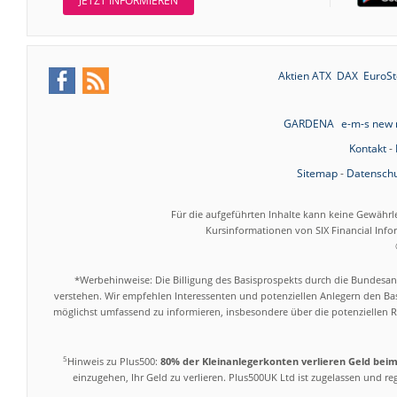
JETZT INFORMIEREN
Aktien ATX
DAX
EuroSt
GARDENA
e-m-s new
Kontakt
-
Sitemap
-
Datenschu
Für die aufgeführten Inhalte kann keine Gewährl
Kursinformationen von SIX Financial Inf
*Werbehinweise: Die Billigung des Basisprospekts durch die Bundesans
verstehen. Wir empfehlen Interessenten und potenziellen Anlegern den Bas
möglichst umfassend zu informieren, insbesondere über die potenziellen Ri
5
Hinweis zu Plus500:
80% der Kleinanlegerkonten verlieren Geld bei
einzugehen, Ihr Geld zu verlieren. Plus500UK Ltd ist zugelassen und r