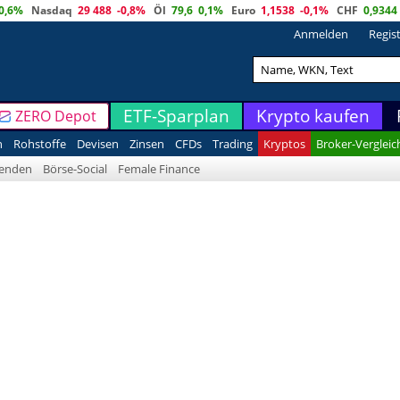
0,6%
Nasdaq
29 488
-0,8%
Öl
79,6
0,1%
Euro
1,1538
-0,1%
CHF
0,9344
Anmelden
Regis
ETF-Sparplan
Krypto kaufen
ZERO Depot
n
Rohstoffe
Devisen
Zinsen
CFDs
Trading
Kryptos
Broker-Vergleic
denden
Börse-Social
Female Finance