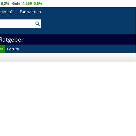
0,2%
Gold
4 269
0,5%
trieren?
Fan werden
Ratgeber
he
Forum