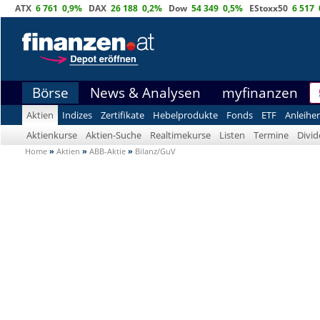
ATX
6 761
0,9%
DAX
26 188
0,2%
Dow
54 349
0,5%
EStoxx50
6 517
Börse
News & Analysen
myfinanzen
Aktien
Indizes
Zertifikate
Hebelprodukte
Fonds
ETF
Anleihe
Aktienkurse
Aktien-Suche
Realtimekurse
Listen
Termine
Divi
Home
»
Aktien
»
ABB-Aktie
»
Bilanz/GuV