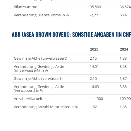
Bilanzsumme
35 560
36 574
Veränderung Bilanzsumme in %
-2,77
6,14
ABB (ASEA BROWN BOVERI): SONSTIGE ANGABEN (IN CHF
2025
2024
Gewinn je Aktie (unverwässert)
2,15
1,88
Veränderung Gewinn je Aktie
14,51
3,58
(unverwässert) in %
Gewinn je Aktie (verwässert)
2,15
1,87
Veränderung Gewinn je Aktie
14,69
3,86
(verwässert) in %
Anzahl Mitarbeiter
111 900
109 90
Veränderung Anzahl Mitarbeiter in %
1,82
1,85