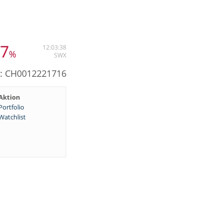
07
12:03:38
%
SWX
N: CH0012221716
Aktion
Portfolio
Watchlist