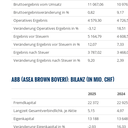
Bruttoergebnis vom Umsatz
11 067,06
10 976
Bruttoergebnisveränderung in %
0,82
9,17
Operatives Ergebnis
4 579,30
4 726,
Veränderung Operatives Ergebnis in %
-3,12
18,51
Ergebnis vor Steuern
5 164,79
4 608,
Veränderung Ergebnis vor Steuern in %
12,07
7,33
Ergebnis nach Steuer
3 787,02
3 468,
Veränderung Ergebnis nach Steuer in %
9,20
2,39
ABB (ASEA BROWN BOVERI): BILANZ (IN MIO. CHF)
2025
2024
Fremdkapital
22 372
22 925
Langzeit Gesamtverbindlichk. je Aktie
5,15
4,97
Eigenkapital
13 188
13 648
Veränderung Eigenkapital in %
-2,93
16,33