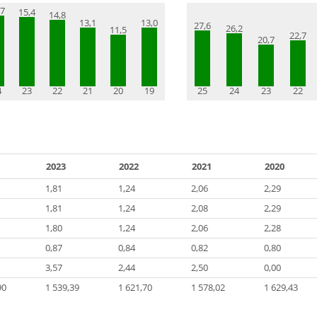
,7
15,4
14,8
13,1
13,0
27,6
26,2
11,5
22,7
20,7
4
23
22
21
20
19
25
24
23
22
2023
2022
2021
2020
1,81
1,24
2,06
2,29
1,81
1,24
2,08
2,29
1,80
1,24
2,06
2,28
0,87
0,84
0,82
0,80
3,57
2,44
2,50
0,00
90
1 539,39
1 621,70
1 578,02
1 629,43