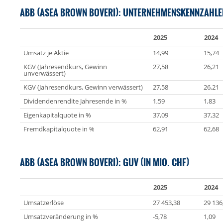
ABB (ASEA BROWN BOVERI): UNTERNEHMENSKENNZAHLEN
2025
2024
Umsatz je Aktie
14,99
15,74
KGV (Jahresendkurs, Gewinn
27,58
26,21
unverwässert)
KGV (Jahresendkurs, Gewinn verwässert)
27,58
26,21
Dividendenrendite Jahresende in %
1,59
1,83
Eigenkapitalquote in %
37,09
37,32
Fremdkapitalquote in %
62,91
62,68
ABB (ASEA BROWN BOVERI): GUV (IN MIO. CHF)
2025
2024
Umsatzerlöse
27 453,38
29 136
Umsatzveränderung in %
-5,78
1,09