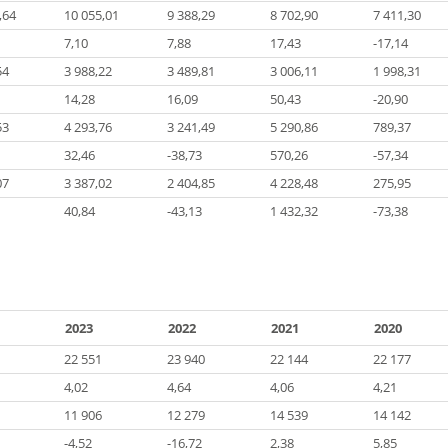
,64
10 055,01
9 388,29
8 702,90
7 411,30
7,10
7,88
17,43
-17,14
54
3 988,22
3 489,81
3 006,11
1 998,31
14,28
16,09
50,43
-20,90
53
4 293,76
3 241,49
5 290,86
789,37
32,46
-38,73
570,26
-57,34
07
3 387,02
2 404,85
4 228,48
275,95
40,84
-43,13
1 432,32
-73,38
2023
2022
2021
2020
22 551
23 940
22 144
22 177
4,02
4,64
4,06
4,21
11 906
12 279
14 539
14 142
-4,52
-16,72
2,38
5,85