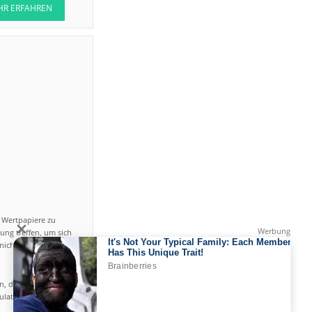
HR ERFAHREN
n Wertpapiere zu
ung treffen, um sich
icht einfach ist und
en, das hohe Risiko
gulated by CySEC