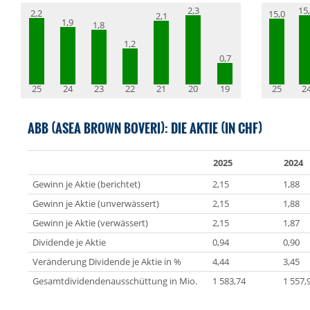
2,3
15
2,2
15,0
2,1
1,9
1,8
1,2
0,7
25
24
23
22
21
20
19
25
2
ABB (ASEA BROWN BOVERI): DIE AKTIE (IN CHF)
2025
2024
Gewinn je Aktie (berichtet)
2,15
1,88
Gewinn je Aktie (unverwässert)
2,15
1,88
Gewinn je Aktie (verwässert)
2,15
1,87
Dividende je Aktie
0,94
0,90
Veränderung Dividende je Aktie in %
4,44
3,45
Gesamtdividendenausschüttung in Mio.
1 583,74
1 557,