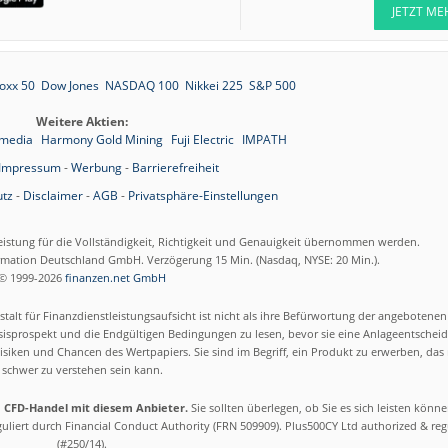
JETZT ME
oxx 50
Dow Jones
NASDAQ 100
Nikkei 225
S&P 500
Weitere Aktien:
 media
Harmony Gold Mining
Fuji Electric
IMPATH
Impressum
-
Werbung
-
Barrierefreiheit
tz
-
Disclaimer
-
AGB
-
Privatsphäre-Einstellungen
eistung für die Vollständigkeit, Richtigkeit und Genauigkeit übernommen werden.
ormation Deutschland GmbH. Verzögerung 15 Min. (Nasdaq, NYSE: 20 Min.).
© 1999-2026
finanzen.net GmbH
talt für Finanzdienstleistungsaufsicht ist nicht als ihre Befürwortung der angebotene
isprospekt und die Endgültigen Bedingungen zu lesen, bevor sie eine Anlageentscheid
siken und Chancen des Wertpapiers. Sie sind im Begriff, ein Produkt zu erwerben, das n
schwer zu verstehen sein kann.
m CFD-Handel mit diesem Anbieter.
Sie sollten überlegen, ob Sie es sich leisten könn
eguliert durch Financial Conduct Authority (FRN 509909). Plus500CY Ltd authorized & re
(#250/14).