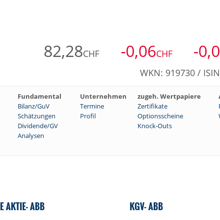
82,28
-0,06
-0,
CHF
CHF
WKN: 919730 / ISI
Fundamental
Unternehmen
zugeh. Wertpapiere
Bilanz/GuV
Termine
Zertifikate
Schätzungen
Profil
Optionsscheine
Dividende/GV
Knock-Outs
Analysen
E AKTIE- ABB
KGV- ABB