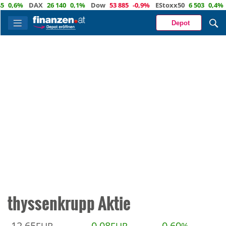
,6%
DAX
26 140
0,1%
Dow
53 885
-0,9%
EStoxx50
6 503
0,4%
Na
Depot
thyssenkrupp Aktie
12,65
0,08
0,60