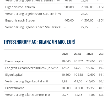
Veränderung Operatives Ergebnis in %
70,90
23,33
-
Ergebnis vor Steuern
908,00
-1 109,00
-1 545
Veränderung Ergebnis vor Steuern in %
-
28,22
-
Ergebnis nach Steuer
465,00
-1 507,00
-2 072
Veränderung Ergebnis nach Steuer in %
-
27,27
-
THYSSENKRUPP AG: BILANZ (IN MIO. EUR)
2025
2024
2023
2022
Fremdkapital
19 640
20 702
22 664
25 38
Langzeit Gesamtverbindlichk. je Aktie
12,92
14,22
15,34
19,27
Eigenkapital
10 560
10 358
12 692
14 74
Veränderung Eigenkapital in %
1,92
-19,05
-16,65
36,56
Bilanzsumme
30 200
31 060
35 356
40 12
Veränderung Bilanzsumme in %
-2,77
-12,15
-11,88
1,37