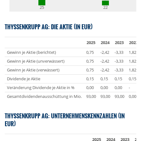
25
22
THYSSENKRUPP AG: DIE AKTIE (IN EUR)
2025
2024
2023
2022
Gewinn je Aktie (berichtet)
0,75
-2,42
-3,33
1,82
Gewinn je Aktie (unverwässert)
0,75
-2,42
-3,33
1,82
Gewinn je Aktie (verwässert)
0,75
-2,42
-3,33
1,82
Dividende je Aktie
0,15
0,15
0,15
0,15
Veränderung Dividende je Aktie in %
0,00
0,00
0,00
-
Gesamtdividendenausschüttung in Mio.
93,00
93,00
93,00
0,00
THYSSENKRUPP AG: UNTERNEHMENSKENNZAHLEN (IN
EUR)
2025
2024
2023
20