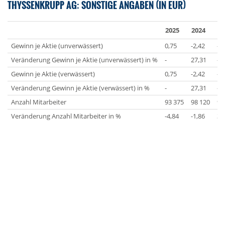
THYSSENKRUPP AG: SONSTIGE ANGABEN (IN EUR)
2025
2024
20
Gewinn je Aktie (unverwässert)
0,75
-2,42
-3
Veränderung Gewinn je Aktie (unverwässert) in %
-
27,31
-2
Gewinn je Aktie (verwässert)
0,75
-2,42
-3
Veränderung Gewinn je Aktie (verwässert) in %
-
27,31
-2
Anzahl Mitarbeiter
93 375
98 120
99
Veränderung Anzahl Mitarbeiter in %
-4,84
-1,86
3,