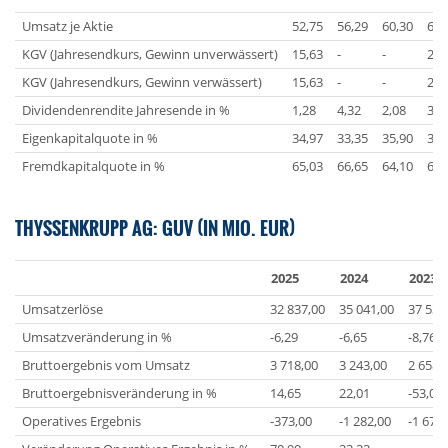
Umsatz je Aktie
52,75
56,29
60,30
66,
KGV (Jahresendkurs, Gewinn unverwässert)
15,63
-
-
2,4
KGV (Jahresendkurs, Gewinn verwässert)
15,63
-
-
2,4
Dividendenrendite Jahresende in %
1,28
4,32
2,08
3,4
Eigenkapitalquote in %
34,97
33,35
35,90
36,
Fremdkapitalquote in %
65,03
66,65
64,10
63,
THYSSENKRUPP AG: GUV (IN MIO. EUR)
2025
2024
2023
Umsatzerlöse
32 837,00
35 041,00
37 536
Umsatzveränderung in %
-6,29
-6,65
-8,76
Bruttoergebnis vom Umsatz
3 718,00
3 243,00
2 658,
Bruttoergebnisveränderung in %
14,65
22,01
-53,05
Operatives Ergebnis
-373,00
-1 282,00
-1 672