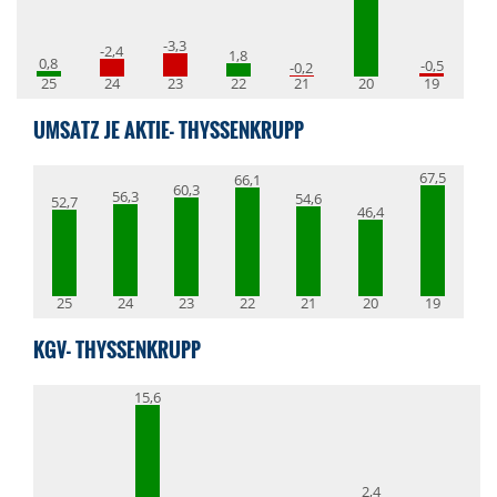
-3,3
-2,4
1,8
0,8
-0,5
-0,2
25
24
23
22
21
20
19
UMSATZ JE AKTIE- THYSSENKRUPP
67,5
66,1
60,3
56,3
54,6
52,7
46,4
25
24
23
22
21
20
19
KGV- THYSSENKRUPP
15,6
2,4