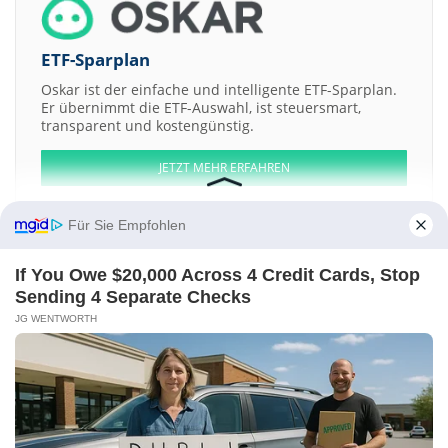
ETF-Sparplan
Oskar ist der einfache und intelligente ETF-Sparplan.
Er übernimmt die ETF-Auswahl, ist steuersmart,
transparent und kostengünstig.
JETZT MEHR ERFAHREN
Für Sie Empfohlen
If You Owe $20,000 Across 4 Credit Cards, Stop
Aktien ATX
DAX
EuroStoxx 50
Dow Jones
NASDAQ 100
Nikkei 225
Sending 4 Separate Checks
S&P 500
JG WENTWORTH
Weitere Aktien:
Performance Technologies
General Electric
q.beyond
Amgen
Chiron
Kontakt
-
Impressum
-
Werbung
-
Barrierefreiheit
Sitemap
-
Datenschutz
-
Disclaimer
-
AGB
-
Privatsphäre-Einstellungen