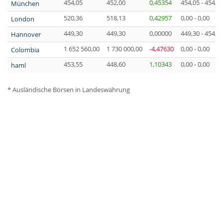
454,05
452,00
0,45354
454,05 - 454,0
München
520,36
518,13
0,42957
0,00 - 0,00
London
449,30
449,30
0,00000
449,30 - 454,0
Hannover
1 652 560,00
1 730 000,00
-4,47630
0,00 - 0,00
Colombia
453,55
448,60
1,10343
0,00 - 0,00
haml
* Ausländische Börsen in Landeswährung