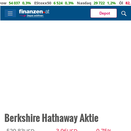
w
54 037
0,3%
EStoxx50
6 524
0,3%
Nasdaq
29 722
1,2%
Öl
82,1
Depot
Berkshire Hathaway Aktie
520,83
-3,96
-0,75