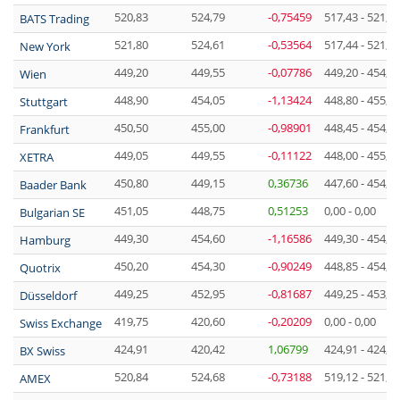
520,83
524,79
-0,75459
517,43 - 521,9
BATS Trading
521,80
524,61
-0,53564
517,44 - 521,8
New York
449,20
449,55
-0,07786
449,20 - 454,5
Wien
448,90
454,05
-1,13424
448,80 - 455,1
Stuttgart
450,50
455,00
-0,98901
448,45 - 454,7
Frankfurt
449,05
449,55
-0,11122
448,00 - 455,0
XETRA
450,80
449,15
0,36736
447,60 - 454,6
Baader Bank
451,05
448,75
0,51253
0,00 - 0,00
Bulgarian SE
449,30
454,60
-1,16586
449,30 - 454,0
Hamburg
450,20
454,30
-0,90249
448,85 - 454,7
Quotrix
449,25
452,95
-0,81687
449,25 - 453,2
Düsseldorf
419,75
420,60
-0,20209
0,00 - 0,00
Swiss Exchange
424,91
420,42
1,06799
424,91 - 424,9
BX Swiss
520,84
524,68
-0,73188
519,12 - 521,2
AMEX