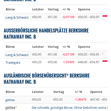
Börse
Letzter
Vortag
+/- %
Spanne
450,95
451,00
-0,01109
450,05 - 450,95
Lang & Schwarz
AUSSERBÖRSLICHE HANDELSPLÄTZE BERKSHIRE
HATHAWAY INC. B
Börse
Letzter
Vortag
+/- %
Spanne
450,95
451,00
-0,01109
450,05 - 450,95
Lang & Schwarz
450,20
455,00
-1,05495
448,00 - 454,95
Tradegate
AUSLÄNDISCHE BÖRSENÜBERSICHT* BERKSHIRE
HATHAWAY INC. B
Börse
Letzter
Vortag
+/- %
Spanne
450,65
455,50
-1,06476
447,45 - 455,1
gettex
Die schnelle, günstige Börse: Ohne Gebühren extra lan