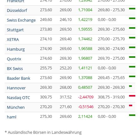
274,10
270,60
1,29342
270,60 - 275,00
Frankfurt
273,60
269,00
1,71004
269,80 - 275,30
Düsseldorf
249,60
246,10
1,42219
0,00 - 0,00
Swiss Exchange
273,80
269,50
1,59555
269,30 - 275,60
Stuttgart
274,10
269,40
1,74462
270,00 - 275,70
XETRA
274,90
269,60
1,96588
269,30 - 274,90
Hamburg
274,60
269,30
1,96807
269,70 - 275,00
Quotrix
255,75
252,20
1,41121
0,00 - 0,00
BX Swiss
273,60
269,90
1,37088
269,45 - 275,65
Baader Bank
269,30
268,00
0,48507
269,30 - 269,30
Hannover
309,75
317,52
-2,44709
308,75 - 319,00
Nasdaq OTC
270,20
271,60
-0,51546
270,20 - 270,30
München
275,30
269,60
2,11424
0,00 - 0,00
haml
* Ausländische Börsen in Landeswährung