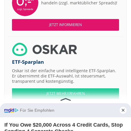
handeln (zzgl. marktüblicher Spreads)!
JETZT INFORMIEREN
ETF-Sparplan
Oskar ist der einfache und intelligente ETF-Sparplan.
Er übernimmt die ETF-Auswahl, ist steuersmart,
transparent und kostengünstig.
JETZT MEHR ERFAHREN
Für Sie Empfohlen
If You Owe $20,000 Across 4 Credit Cards, Stop
Aktien ATX
DAX
EuroStoxx 50
Dow Jones
NASDAQ 100
Nikkei 225