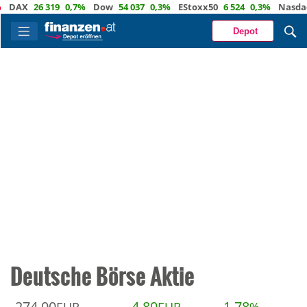
DAX
26 319
0,7%
Dow
54 037
0,3%
EStoxx50
6 524
0,3%
Nasdaq
Depot
Deutsche Börse Aktie
274,00
4,80
1,78