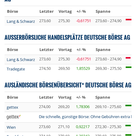
Börse
Letzter
Vortag
+/- %
Spanne
273,60
275,30
-0,61751
273,60 - 274,90
Lang & Schwarz
AUSSERBÖRSLICHE HANDELSPLÄTZE DEUTSCHE BÖRSE AG
Börse
Letzter
Vortag
+/- %
Spanne
273,60
275,30
-0,61751
273,60 - 274,90
Lang & Schwarz
274,50
269,50
1,85529
269,30 - 275,50
Tradegate
AUSLÄNDISCHE BÖRSENÜBERSICHT* DEUTSCHE BÖRSE AG
Börse
Letzter
Vortag
+/- %
Spanne
274,00
269,20
1,78306
269,10 - 275,60
gettex
Die schnelle, günstige Börse: Ohne Gebühren extra lan
273,60
271,10
0,92217
272,30 - 275,30
Wien