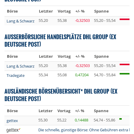
Börse
Letzter
Vortag
+/- %
Spanne
55,20
55,38
-0,32503
55,20 - 55,54
Lang & Schwarz
AUSSERBÖRSLICHE HANDELSPLÄTZE DHL GROUP (EX
DEUTSCHE POST)
Börse
Letzter
Vortag
+/- %
Spanne
55,20
55,38
-0,32503
55,20 - 55,54
Lang & Schwarz
55,34
55,08
0,47204
54,70 - 55,84
Tradegate
AUSLÄNDISCHE BÖRSENÜBERSICHT* DHL GROUP (EX
DEUTSCHE POST)
Börse
Letzter
Vortag
+/- %
Spanne
55,30
55,22
0,14488
54,74 - 55,86
gettex
Die schnelle, günstige Börse: Ohne Gebühren extra lan