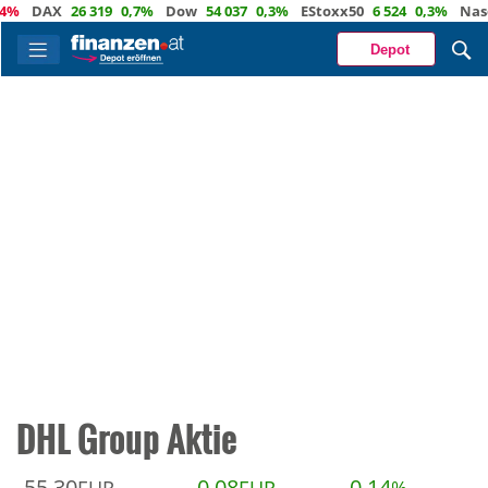
%
DAX
26 319
0,7%
Dow
54 037
0,3%
EStoxx50
6 524
0,3%
Nasda
Depot
DHL Group Aktie
55,30
0,08
0,14