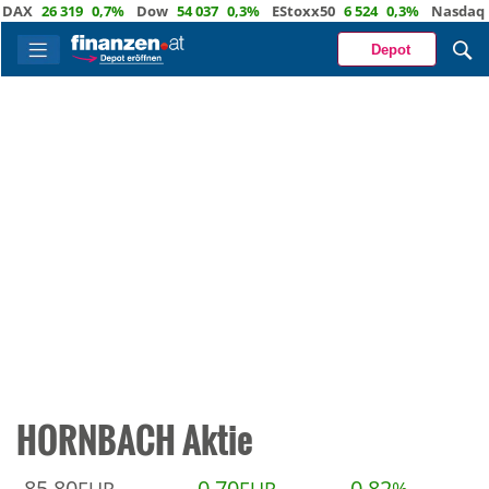
AX
26 319
0,7%
Dow
54 037
0,3%
EStoxx50
6 524
0,3%
Nasdaq
29
Depot
HORNBACH Aktie
85,80
0,70
0,82