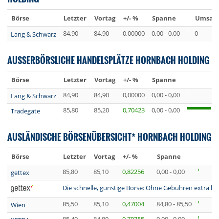
Börse
Letzter
Vortag
+/- %
Spanne
Umsatz 
84,90
84,90
0,00000
0,00 - 0,00
0
Lang & Schwarz
AUSSERBÖRSLICHE HANDELSPLÄTZE HORNBACH HOLDING
Börse
Letzter
Vortag
+/- %
Spanne
84,90
84,90
0,00000
0,00 - 0,00
Lang & Schwarz
85,80
85,20
0,70423
0,00 - 0,00
Tradegate
AUSLÄNDISCHE BÖRSENÜBERSICHT* HORNBACH HOLDING
Börse
Letzter
Vortag
+/- %
Spanne
85,80
85,10
0,82256
0,00 - 0,00
gettex
Die schnelle, günstige Börse: Ohne Gebühren extra lan
85,50
85,10
0,47004
84,80 - 85,50
Wien