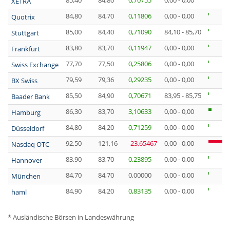
85,40
84,80
0,70755
0,00 - 0,00
XETRA
84,80
84,70
0,11806
0,00 - 0,00
Quotrix
85,00
84,40
0,71090
84,10 - 85,70
Stuttgart
83,80
83,70
0,11947
0,00 - 0,00
Frankfurt
77,70
77,50
0,25806
0,00 - 0,00
Swiss Exchange
79,59
79,36
0,29235
0,00 - 0,00
BX Swiss
85,50
84,90
0,70671
83,95 - 85,75
Baader Bank
86,30
83,70
3,10633
0,00 - 0,00
Hamburg
84,80
84,20
0,71259
0,00 - 0,00
Düsseldorf
92,50
121,16
-23,65467
0,00 - 0,00
Nasdaq OTC
83,90
83,70
0,23895
0,00 - 0,00
Hannover
84,70
84,70
0,00000
0,00 - 0,00
München
84,90
84,20
0,83135
0,00 - 0,00
haml
* Ausländische Börsen in Landeswährung