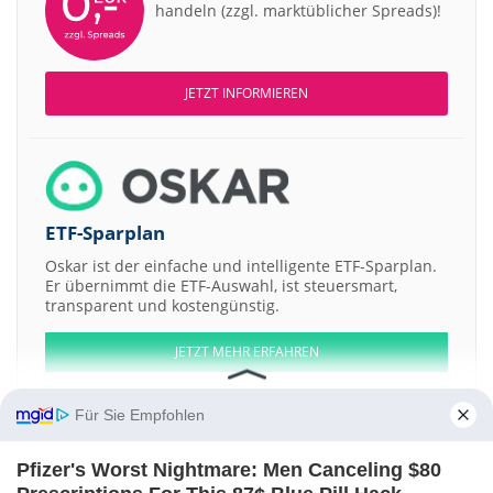
handeln (zzgl. marktüblicher Spreads)!
JETZT INFORMIEREN
ETF-Sparplan
Oskar ist der einfache und intelligente ETF-Sparplan.
Er übernimmt die ETF-Auswahl, ist steuersmart,
transparent und kostengünstig.
JETZT MEHR ERFAHREN
Für Sie Empfohlen
Pfizer's Worst Nightmare: Men Canceling $80
Aktien ATX
DAX
EuroStoxx 50
Dow Jones
NASDAQ 100
Nikkei 225