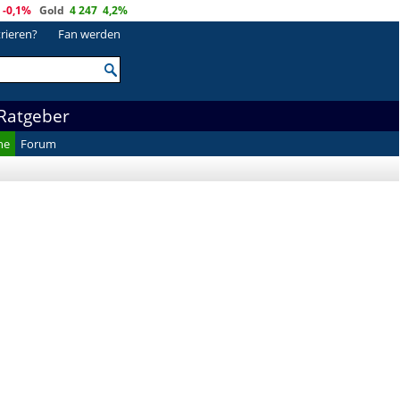
-0,1%
Gold
4 247
4,2%
trieren?
Fan werden
Ratgeber
he
Forum