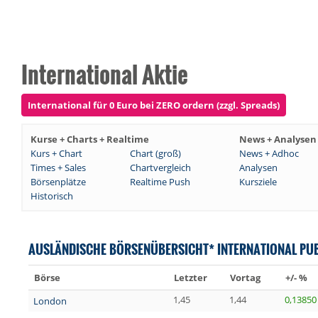
International Aktie
International für 0 Euro bei ZERO ordern (zzgl. Spreads)
Kurse + Charts + Realtime
News + Analysen
Kurs + Chart
Chart (groß)
News + Adhoc
Times + Sales
Chartvergleich
Analysen
Börsenplätze
Realtime Push
Kursziele
Historisch
AUSLÄNDISCHE BÖRSENÜBERSICHT* INTERNATIONAL PUB
Börse
Letzter
Vortag
+/- %
1,45
1,44
0,13850
London