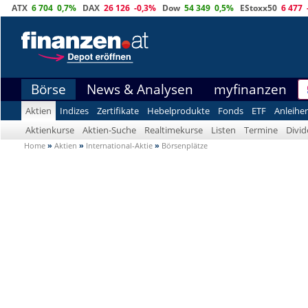
ATX
6 704
0,7%
DAX
26 126
-0,3%
Dow
54 349
0,5%
EStoxx50
6 477
Börse
News & Analysen
myfinanzen
Aktien
Indizes
Zertifikate
Hebelprodukte
Fonds
ETF
Anleihe
Aktienkurse
Aktien-Suche
Realtimekurse
Listen
Termine
Divi
Home
»
Aktien
»
International-Aktie
»
Börsenplätze