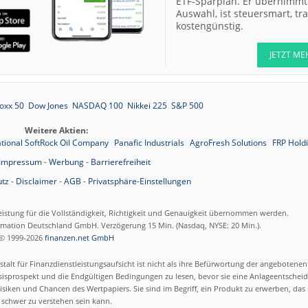
ETF-Sparplan. Er übernimmt 
Auswahl, ist steuersmart, t
kostengünstig.
JETZT ME
oxx 50
Dow Jones
NASDAQ 100
Nikkei 225
S&P 500
Weitere Aktien:
ational SoftRock Oil Company
Panafic Industrials
AgroFresh Solutions
FRP Hold
Impressum
-
Werbung
-
Barrierefreiheit
tz
-
Disclaimer
-
AGB
-
Privatsphäre-Einstellungen
eistung für die Vollständigkeit, Richtigkeit und Genauigkeit übernommen werden.
ormation Deutschland GmbH. Verzögerung 15 Min. (Nasdaq, NYSE: 20 Min.).
© 1999-2026
finanzen.net GmbH
talt für Finanzdienstleistungsaufsicht ist nicht als ihre Befürwortung der angebotene
isprospekt und die Endgültigen Bedingungen zu lesen, bevor sie eine Anlageentscheid
siken und Chancen des Wertpapiers. Sie sind im Begriff, ein Produkt zu erwerben, das n
schwer zu verstehen sein kann.