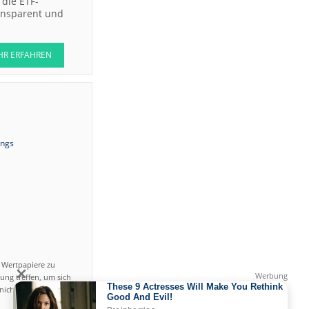
die ETF-
ransparent und
HR ERFAHREN
ings
n Wertpapiere zu
ung treffen, um sich
icht einfach ist und