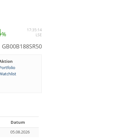
4
17:35:14
%
LSE
N: GB00B188SR50
Aktion
Portfolio
Watchlist
Datum
05.08.2026