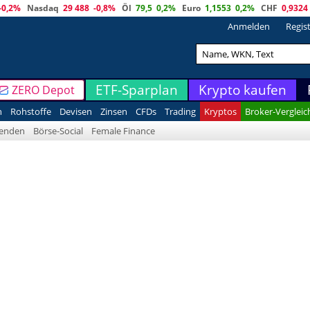
-0,2%
Nasdaq
29 488
-0,8%
Öl
79,5
0,2%
Euro
1,1553
0,2%
CHF
0,9324
Anmelden
Regis
ETF-Sparplan
Krypto kaufen
ZERO Depot
n
Rohstoffe
Devisen
Zinsen
CFDs
Trading
Kryptos
Broker-Vergleic
denden
Börse-Social
Female Finance