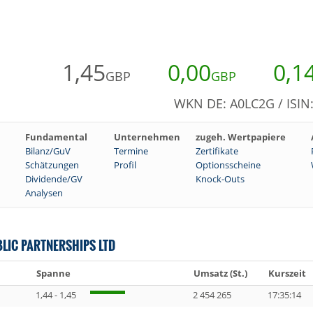
1,45
0,00
0,1
GBP
GBP
WKN DE: A0LC2G / ISI
Fundamental
Unternehmen
zugeh. Wertpapiere
Bilanz/GuV
Termine
Zertifikate
Schätzungen
Profil
Optionsscheine
Dividende/GV
Knock-Outs
Analysen
LIC PARTNERSHIPS LTD
Spanne
Umsatz (St.)
Kurszeit
1,44 - 1,45
2 454 265
17:35:14