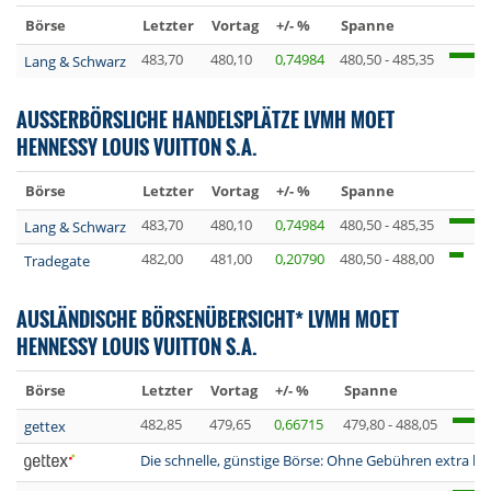
Börse
Letzter
Vortag
+/- %
Spanne
483,70
480,10
0,74984
480,50 - 485,35
Lang & Schwarz
AUSSERBÖRSLICHE HANDELSPLÄTZE LVMH MOET
HENNESSY LOUIS VUITTON S.A.
Börse
Letzter
Vortag
+/- %
Spanne
483,70
480,10
0,74984
480,50 - 485,35
Lang & Schwarz
482,00
481,00
0,20790
480,50 - 488,00
Tradegate
AUSLÄNDISCHE BÖRSENÜBERSICHT* LVMH MOET
HENNESSY LOUIS VUITTON S.A.
Börse
Letzter
Vortag
+/- %
Spanne
482,85
479,65
0,66715
479,80 - 488,05
gettex
Die schnelle, günstige Börse: Ohne Gebühren extra lan