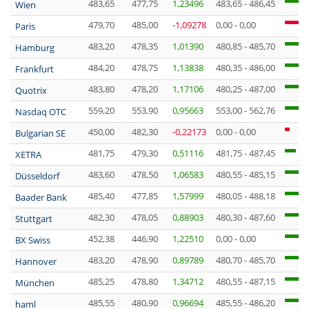
483,65
477,75
1,23496
483,65 - 486,45
Wien
479,70
485,00
-1,09278
0,00 - 0,00
Paris
483,20
478,35
1,01390
480,85 - 485,70
Hamburg
484,20
478,75
1,13838
480,35 - 486,00
Frankfurt
483,80
478,20
1,17106
480,25 - 487,00
Quotrix
559,20
553,90
0,95663
553,00 - 562,76
Nasdaq OTC
450,00
482,30
-0,22173
0,00 - 0,00
Bulgarian SE
481,75
479,30
0,51116
481,75 - 487,45
XETRA
483,60
478,50
1,06583
480,55 - 485,15
Düsseldorf
485,40
477,85
1,57999
480,05 - 488,18
Baader Bank
482,30
478,05
0,88903
480,30 - 487,60
Stuttgart
452,38
446,90
1,22510
0,00 - 0,00
BX Swiss
483,20
478,90
0,89789
480,70 - 485,70
Hannover
485,25
478,80
1,34712
480,55 - 487,15
München
485,55
480,90
0,96694
485,55 - 486,20
haml