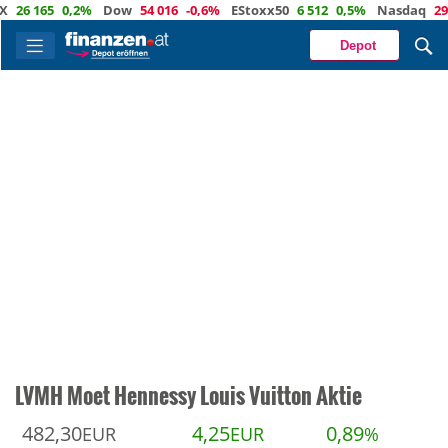
26 165
0,2%
Dow
54 016
-0,6%
EStoxx50
6 512
0,5%
Nasdaq
29 43
Depot
LVMH Moet Hennessy Louis Vuitton Aktie
482,30
4,25
0,89
EUR
EUR
%