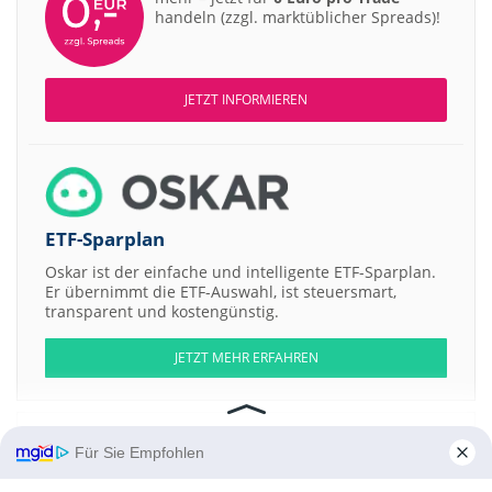
handeln (zzgl. marktüblicher Spreads)!
JETZT INFORMIEREN
ETF-Sparplan
Oskar ist der einfache und intelligente ETF-Sparplan.
Er übernimmt die ETF-Auswahl, ist steuersmart,
transparent und kostengünstig.
JETZT MEHR ERFAHREN
Für Sie Empfohlen
Aktien ATX
DAX
EuroStoxx 50
Dow Jones
NASDAQ 100
Nikkei 225