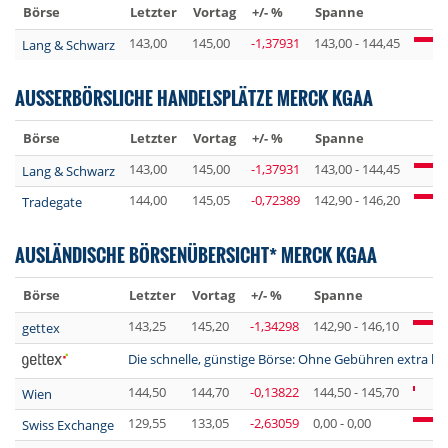
Börse
Letzter
Vortag
+/- %
Spanne
143,00
145,00
-1,37931
143,00 - 144,45
Lang & Schwarz
AUSSERBÖRSLICHE HANDELSPLÄTZE MERCK KGAA
Börse
Letzter
Vortag
+/- %
Spanne
143,00
145,00
-1,37931
143,00 - 144,45
Lang & Schwarz
144,00
145,05
-0,72389
142,90 - 146,20
Tradegate
AUSLÄNDISCHE BÖRSENÜBERSICHT* MERCK KGAA
Börse
Letzter
Vortag
+/- %
Spanne
143,25
145,20
-1,34298
142,90 - 146,10
gettex
Die schnelle, günstige Börse: Ohne Gebühren extra lan
144,50
144,70
-0,13822
144,50 - 145,70
Wien
129,55
133,05
-2,63059
0,00 - 0,00
Swiss Exchange