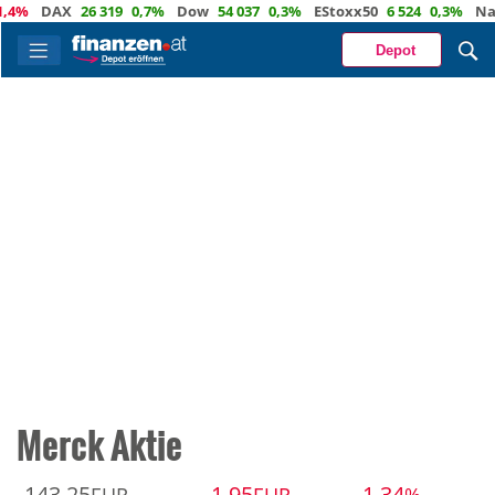
4%
DAX
26 319
0,7%
Dow
54 037
0,3%
EStoxx50
6 524
0,3%
Nasd
Depot
Merck Aktie
143,25
-1,95
-1,34