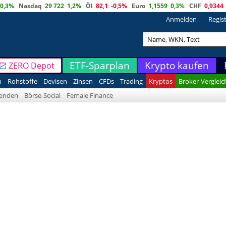
0,3%
Nasdaq
29 722
1,2%
Öl
82,1
-0,5%
Euro
1,1559
0,3%
CHF
0,9344
Anmelden
Regis
ETF-Sparplan
Krypto kaufen
ZERO Depot
n
Rohstoffe
Devisen
Zinsen
CFDs
Trading
Kryptos
Broker-Vergleic
denden
Börse-Social
Female Finance