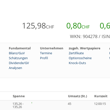
125,98
0,80
0,
CHF
CHF
WKN: 904278 / ISI
Fundamental
Unternehmen
zugeh. Wertpapiere
Bilanz/GuV
Termine
Zertifikate
Schätzungen
Profil
Optionsscheine
Dividende/GV
Knock-Outs
Analysen
Spanne
Umsatz (St.)
Kurszeit
135,26 -
45
12:00:15
135,26