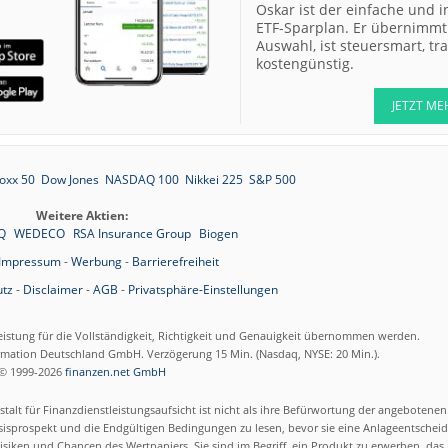
Oskar ist der einfache und i
ETF-Sparplan. Er übernimmt 
Auswahl, ist steuersmart, t
kostengünstig.
JETZT ME
oxx 50
Dow Jones
NASDAQ 100
Nikkei 225
S&P 500
Weitere Aktien:
Q
WEDECO
RSA Insurance Group
Biogen
Impressum
-
Werbung
-
Barrierefreiheit
tz
-
Disclaimer
-
AGB
-
Privatsphäre-Einstellungen
eistung für die Vollständigkeit, Richtigkeit und Genauigkeit übernommen werden.
ormation Deutschland GmbH. Verzögerung 15 Min. (Nasdaq, NYSE: 20 Min.).
© 1999-2026
finanzen.net GmbH
talt für Finanzdienstleistungsaufsicht ist nicht als ihre Befürwortung der angebotene
isprospekt und die Endgültigen Bedingungen zu lesen, bevor sie eine Anlageentscheid
siken und Chancen des Wertpapiers. Sie sind im Begriff, ein Produkt zu erwerben, das n