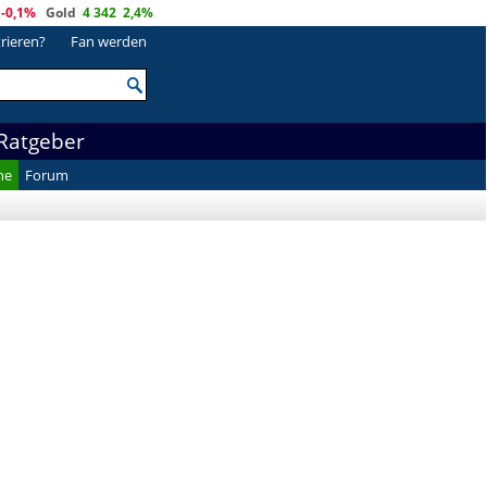
-0,1%
Gold
4 342
2,4%
trieren?
Fan werden
Ratgeber
he
Forum