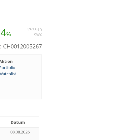
64
17:35:19
%
SWX
N: CH0012005267
Aktion
Portfolio
Watchlist
Datum
08.08.2026