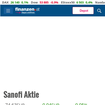
DAX
26 140
0,1%
Dow
53 885
-0,9%
EStoxx50
6 503
0,4%
Nasdaq
Depot
Sanofi Aktie
74,63
0,04
0,05