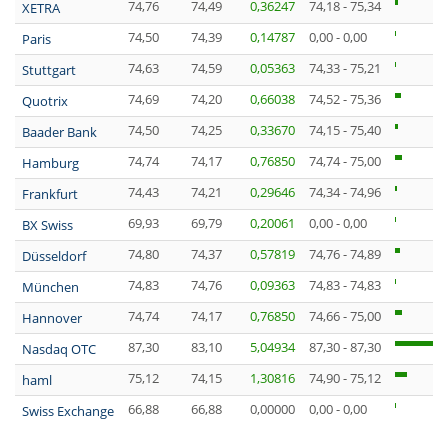
74,76
74,49
0,36247
74,18 - 75,34
XETRA
74,50
74,39
0,14787
0,00 - 0,00
Paris
74,63
74,59
0,05363
74,33 - 75,21
Stuttgart
74,69
74,20
0,66038
74,52 - 75,36
Quotrix
74,50
74,25
0,33670
74,15 - 75,40
Baader Bank
74,74
74,17
0,76850
74,74 - 75,00
Hamburg
74,43
74,21
0,29646
74,34 - 74,96
Frankfurt
69,93
69,79
0,20061
0,00 - 0,00
BX Swiss
74,80
74,37
0,57819
74,76 - 74,89
Düsseldorf
74,83
74,76
0,09363
74,83 - 74,83
München
74,74
74,17
0,76850
74,66 - 75,00
Hannover
87,30
83,10
5,04934
87,30 - 87,30
Nasdaq OTC
75,12
74,15
1,30816
74,90 - 75,12
haml
66,88
66,88
0,00000
0,00 - 0,00
Swiss Exchange