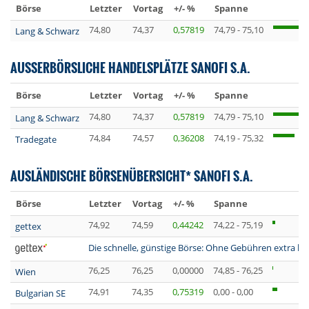
Börse
Letzter
Vortag
+/- %
Spanne
74,80
74,37
0,57819
74,79 - 75,10
Lang & Schwarz
AUSSERBÖRSLICHE HANDELSPLÄTZE SANOFI S.A.
Börse
Letzter
Vortag
+/- %
Spanne
74,80
74,37
0,57819
74,79 - 75,10
Lang & Schwarz
74,84
74,57
0,36208
74,19 - 75,32
Tradegate
AUSLÄNDISCHE BÖRSENÜBERSICHT* SANOFI S.A.
Börse
Letzter
Vortag
+/- %
Spanne
74,92
74,59
0,44242
74,22 - 75,19
gettex
Die schnelle, günstige Börse: Ohne Gebühren extra lan
76,25
76,25
0,00000
74,85 - 76,25
Wien
74,91
74,35
0,75319
0,00 - 0,00
Bulgarian SE