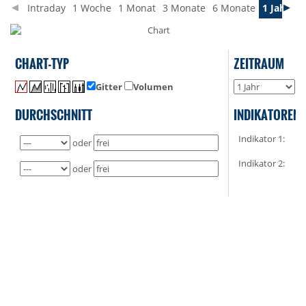
Intraday
1 Woche
1 Monat
3 Monate
6 Monate
1 Jahr
3 
CHART-TYP
ZEITRAUM
Gitter
Volumen
o
DURCHSCHNITT
INDIKATOREN
Indikator 1:
oder
Indikator 2:
oder