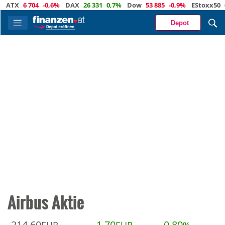
ATX
6 704
-0,6%
DAX
26 331
0,7%
Dow
53 885
-0,9%
EStoxx50
6 
Depot
Airbus Aktie
214,60
1,70
0,80