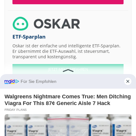
ETF-Sparplan
Oskar ist der einfache und intelligente ETF-Sparplan.
Er übernimmt die ETF-Auswahl, ist steuersmart,
transparent und kostengünstig.
JETZT MEHR ERFAHREN
Für Sie Empfohlen
Walgreens Nightmare Comes True: Men Ditching
Viagra For This 87¢ Generic Aisle 7 Hack
Aktien ATX
DAX
EuroStoxx 50
Dow Jones
NASDAQ 100
Nikkei 225
FRIDAY PLANS
S&P 500
Weitere Aktien:
Sprint Nextel
QLT
Intraware
SPAR Handels vz.
Ascential Software
Kontakt
-
Impressum
-
Werbung
-
Barrierefreiheit