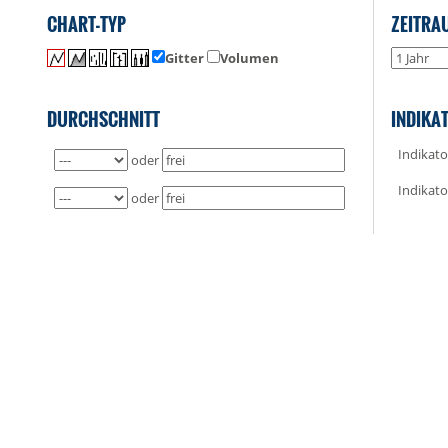
CHART-TYP
ZEITRA
Gitter
Volumen
DURCHSCHNITT
INDIKA
Indikato
oder
Indikato
oder