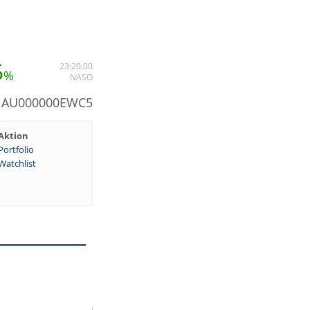
5
23:20:00
%
NASO
N: AU000000EWC5
Aktion
Portfolio
Watchlist