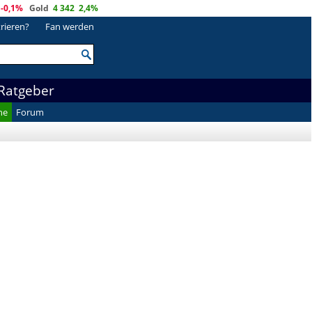
-0,1%
Gold
4 342
2,4%
trieren?
Fan werden
Ratgeber
he
Forum