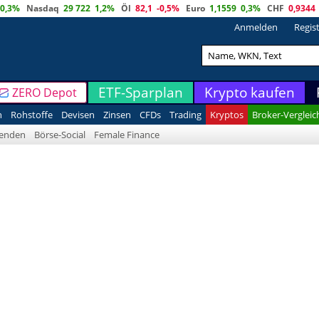
0,3%
Nasdaq
29 722
1,2%
Öl
82,1
-0,5%
Euro
1,1559
0,3%
CHF
0,9344
Anmelden
Regis
ETF-Sparplan
Krypto kaufen
ZERO Depot
n
Rohstoffe
Devisen
Zinsen
CFDs
Trading
Kryptos
Broker-Vergleic
denden
Börse-Social
Female Finance