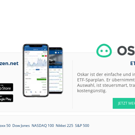
zen.net
E
Oskar ist der einfache und i
ETF-Sparplan. Er übernimmt 
Auswahl, ist steuersmart, t
kostengünstig.
JETZT ME
oxx 50
Dow Jones
NASDAQ 100
Nikkei 225
S&P 500