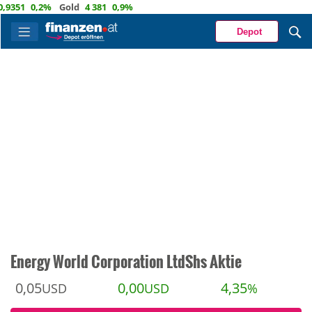
351
0,2%
Gold
4 381
0,9%
Depot
Energy World Corporation LtdShs Aktie
0,05
0,00
4,35
USD
USD
%