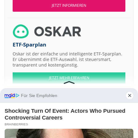
JETZT INFORMIEREN
ETF-Sparplan
Oskar ist der einfache und intelligente ETF-Sparplan.
Er übernimmt die ETF-Auswahl, ist steuersmart,
transparent und kostengünstig.
JETZT MEHR ERFAHREN
Für Sie Empfohlen
Shocking Turn Of Event: Actors Who Pursued
Aktien ATX
DAX
EuroStoxx 50
Dow Jones
NASDAQ 100
Nikkei 225
Controversial Careers
S&P 500
BRAINBERRIES
Weitere Aktien:
S8 LtdShs
Stagecoach Theatre Arts PLCShs
Tissue Science