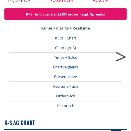
EUR
EUR
%
K+S für 0 Euro bei ZERO ordern (zzgl. Spreads)
Kurse + Charts + Realtime
Kurs + Chart
>
Chart (groß)
Times + Sales
Chartvergleich
Börsenplätze
Realtime Push
Orderbuch
Historisch
K+S AG CHART