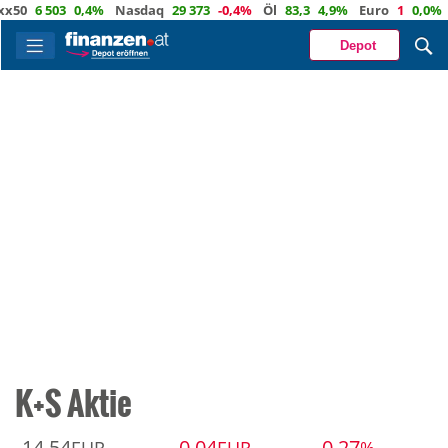
50
6 503
0,4%
Nasdaq
29 373
-0,4%
Öl
83,3
4,9%
Euro
1
0,0%
C
Depot
K+S Aktie
14,54
-0,04
-0,27