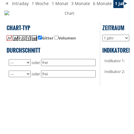
Intraday
1 Woche
1 Monat
3 Monate
6 Monate
1 Jahr
3 
CHART-TYP
ZEITRAUM
Gitter
Volumen
o
DURCHSCHNITT
INDIKATOREN
Indikator 1:
oder
Indikator 2:
oder