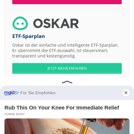
ETF-Sparplan
Oskar ist der einfache und intelligente ETF-Sparplan.
Er übernimmt die ETF-Auswahl, ist steuersmart,
transparent und kostengünstig.
JETZT MEHR ERFAHREN
Für Sie Empfohlen
Aktien ATX
DAX
EuroStoxx 50
Dow Jones
NASDAQ 100
Nikkei 225
Rub This On Your Knee For Immediate Relief
S&P 500
FORGE BODY
Weitere Aktien:
Noram Ventures
Positive Advisory
Borneo Resource Investments
Agrar Invest Romania
Mpact