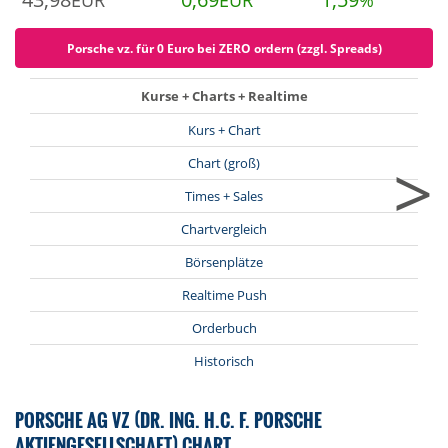
EUR
EUR
%
Porsche vz. für 0 Euro bei ZERO ordern (zzgl. Spreads)
Kurse + Charts + Realtime
Kurs + Chart
>
Chart (groß)
Times + Sales
Chartvergleich
Börsenplätze
Realtime Push
Orderbuch
Historisch
PORSCHE AG VZ (DR. ING. H.C. F. PORSCHE
AKTIENGESELLSCHAFT) CHART