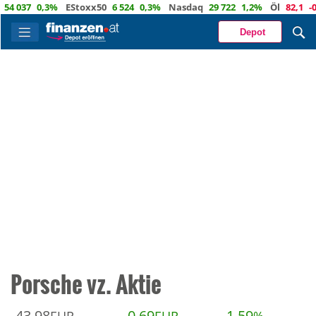
4 037
0,3%
EStoxx50
6 524
0,3%
Nasdaq
29 722
1,2%
Öl
82,1
-0,
Depot
Porsche vz. Aktie
43,98
0,69
1,59