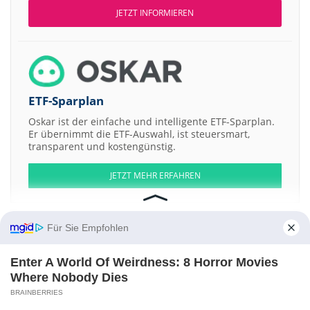
JETZT INFORMIEREN
ETF-Sparplan
Oskar ist der einfache und intelligente ETF-Sparplan.
Er übernimmt die ETF-Auswahl, ist steuersmart,
transparent und kostengünstig.
JETZT MEHR ERFAHREN
Für Sie Empfohlen
Aktien ATX
DAX
EuroStoxx 50
Dow Jones
NASDAQ 100
Nikkei 225
Enter A World Of Weirdness: 8 Horror Movies
S&P 500
Where Nobody Dies
BRAINBERRIES
Weitere Aktien:
I Love Lund AB Registered b
TOP Ships
NYESA VALORES