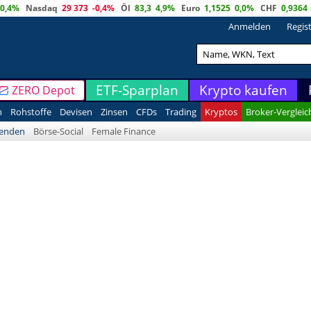
0,4%
Nasdaq
29 373
-0,4%
Öl
83,3
4,9%
Euro
1,1525
0,0%
CHF
0,9364
Anmelden
Regis
ETF-Sparplan
Krypto kaufen
ZERO Depot
n
Rohstoffe
Devisen
Zinsen
CFDs
Trading
Kryptos
Broker-Vergleic
denden
Börse-Social
Female Finance