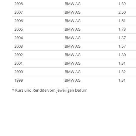
2008
BMW AG
1.39
2007
BMW AG
2.50
2006
BMW AG
1.61
2005
BMW AG
1.73
2004
BMW AG
1.87
2003
BMW AG
1.57
2002
BMW AG
1.80
2001
BMW AG
1.31
2000
BMW AG
1.32
1999
BMW AG
1.31
* Kurs und Rendite vom jeweiligen Datum