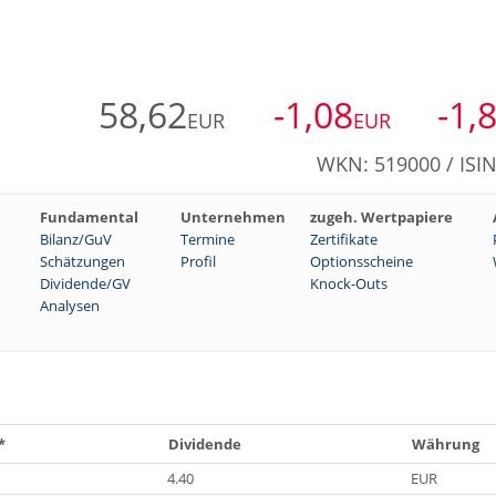
58,62
-1,08
-1,
EUR
EUR
WKN: 519000 / ISI
Fundamental
Unternehmen
zugeh. Wertpapiere
Bilanz/GuV
Termine
Zertifikate
Schätzungen
Profil
Optionsscheine
Dividende/GV
Knock-Outs
Analysen
*
Dividende
Währung
4.40
EUR