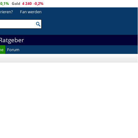
0,1%
Gold
4 240
-0,2%
trieren?
Fan werden
Ratgeber
he
Forum