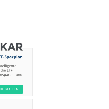
TF-Sparplan
ntelligente
die ETF-
ransparent und
HR ERFAHREN