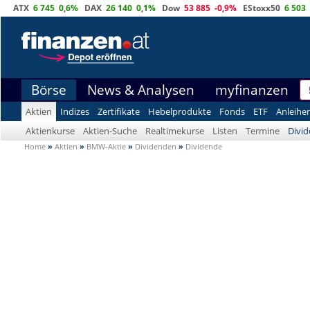
ATX
6 745
0,6%
DAX
26 140
0,1%
Dow
53 885
-0,9%
EStoxx50
6 503
Börse
News & Analysen
myfinanzen
Aktien
Indizes
Zertifikate
Hebelprodukte
Fonds
ETF
Anleihe
Aktienkurse
Aktien-Suche
Realtimekurse
Listen
Termine
Divi
Home
»
Aktien
»
BMW-Aktie
»
Dividenden
»
Dividende