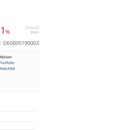
81
22:44:03
%
BMN
N: DE0005190003
Aktion
Portfolio
Watchlist