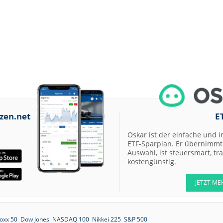
zen.net
E
Oskar ist der einfache und i
ETF-Sparplan. Er übernimmt 
Auswahl, ist steuersmart, t
kostengünstig.
JETZT ME
oxx 50
Dow Jones
NASDAQ 100
Nikkei 225
S&P 500