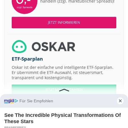
handeln (zzgl. marktüblicher Spreads)!
JETZT INFORMIEREN
ETF-Sparplan
Oskar ist der einfache und intelligente ETF-Sparplan.
Er übernimmt die ETF-Auswahl, ist steuersmart,
transparent und kostengünstig.
JETZT MEHR ERFAHREN
Für Sie Empfohlen
See The Incredible Physical Transformations Of
These Stars
Aktien ATX
DAX
EuroStoxx 50
Dow Jones
NASDAQ 100
Nikkei 225
BRAINBERRIES