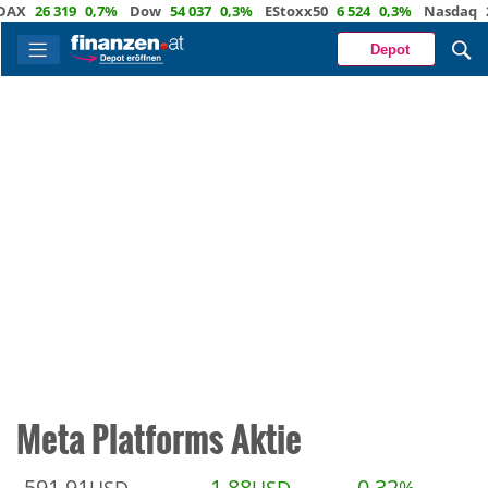
X
26 319
0,7%
Dow
54 037
0,3%
EStoxx50
6 524
0,3%
Nasdaq
29
Depot
Meta Platforms Aktie
591,91
1,88
0,32