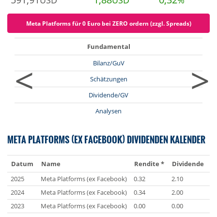
USD
USD
%
Meta Platforms für 0 Euro bei ZERO ordern (zzgl. Spreads)
Fundamental
<
>
Bilanz/GuV
Schätzungen
Dividende/GV
Analysen
META PLATFORMS (EX FACEBOOK) DIVIDENDEN KALENDER
Datum
Name
Rendite *
Dividende
W
2025
Meta Platforms (ex Facebook)
0.32
2.10
U
2024
Meta Platforms (ex Facebook)
0.34
2.00
U
2023
Meta Platforms (ex Facebook)
0.00
0.00
U