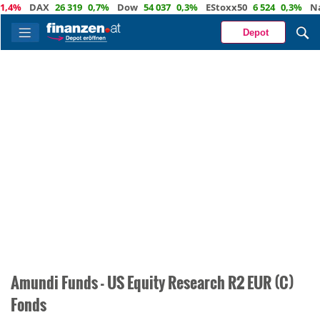
,4%
DAX
26 319
0,7%
Dow
54 037
0,3%
EStoxx50
6 524
0,3%
Nas
Depot
Amundi Funds - US Equity Research R2 EUR (C)
Fonds