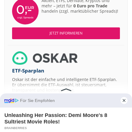
Aktien, ETFs, Derivate, Kryptos und
mehr – jetzt für
0 Euro pro Trade
handeln (zzgl. marktüblicher Spreads)!
JETZT INFORMIEREN
ETF-Sparplan
Oskar ist der einfache und intelligente ETF-Sparplan.
Er übernimmt die ETF-Auswahl, ist steuersmart,
transparent und kostengünstig.
Für Sie Empfohlen
JETZT MEHR ERFAHREN
Unleashing Her Passion: Demi Moore's 8
Sultriest Movie Roles!
BRAINBERRIES