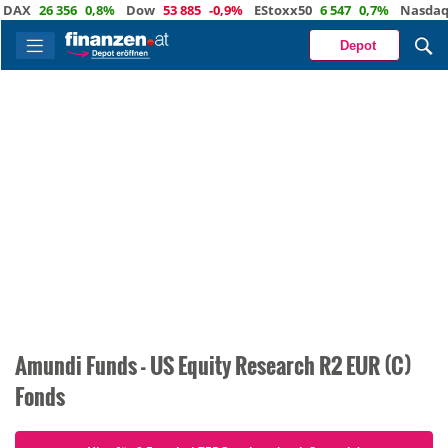
AX
26 356
0,8%
Dow
53 885
-0,9%
EStoxx50
6 547
0,7%
Nasdaq
Depot
Amundi Funds - US Equity Research R2 EUR (C)
Fonds