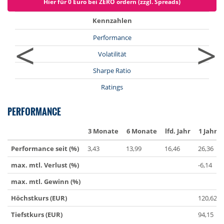
Hier für 0 Euro bei ZERO ordern (zzgl. Spreads)
Kennzahlen
<
>
Performance
Volatilität
Sharpe Ratio
Ratings
PERFORMANCE
3 Monate
6 Monate
lfd. Jahr
1 Jahr
Performance seit (%)
3,43
13,99
16,46
26,36
max. mtl. Verlust (%)
-6,14
max. mtl. Gewinn (%)
Höchstkurs (EUR)
120,62
Tiefstkurs (EUR)
94,15