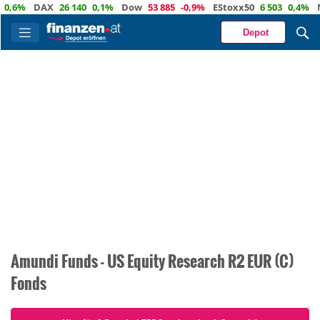
0,6%
DAX
26 140
0,1%
Dow
53 885
-0,9%
EStoxx50
6 503
0,4%
N
Depot
Amundi Funds - US Equity Research R2 EUR (C)
Fonds