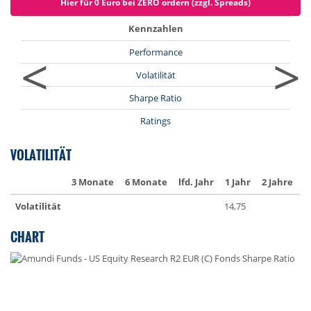
Hier für 0 Euro bei ZERO ordern (zzgl. Spreads)
Kennzahlen
<
>
Performance
Volatilität
Sharpe Ratio
Ratings
VOLATILITÄT
3 Monate
6 Monate
lfd. Jahr
1 Jahr
2 Jahre
3
Volatilität
14,75
1
CHART