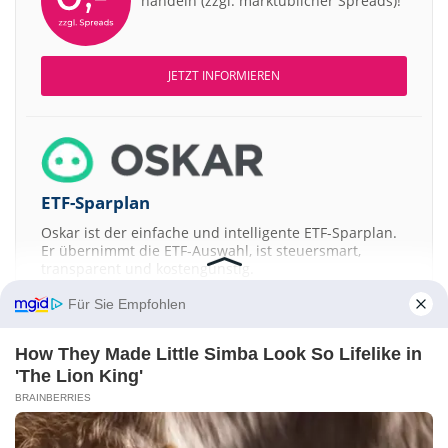
handeln (zzgl. marktüblicher Spreads)!
JETZT INFORMIEREN
ETF-Sparplan
Oskar ist der einfache und intelligente ETF-Sparplan.
Er übernimmt die ETF-Auswahl, ist steuersmart,
transparent und kostengünstig.
Für Sie Empfohlen
JETZT MEHR ERFAHREN
How They Made Little Simba Look So Lifelike in
'The Lion King'
BRAINBERRIES
Aktien ATX
DAX
EuroStoxx 50
Dow Jones
NASDAQ 100
Nikkei 225
S&P 500