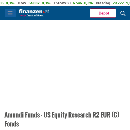
0,3%
Dow
54 037
0,3%
EStoxx50
6 546
0,3%
Nasdaq
29 722
1,2
Depot
Amundi Funds - US Equity Research R2 EUR (C)
Fonds