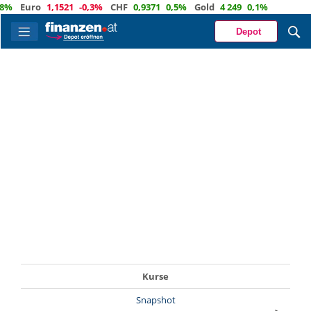
8%
Euro
1,1521
-0,3%
CHF
0,9371
0,5%
Gold
4 249
0,1%
Depot
Kurse
Snapshot