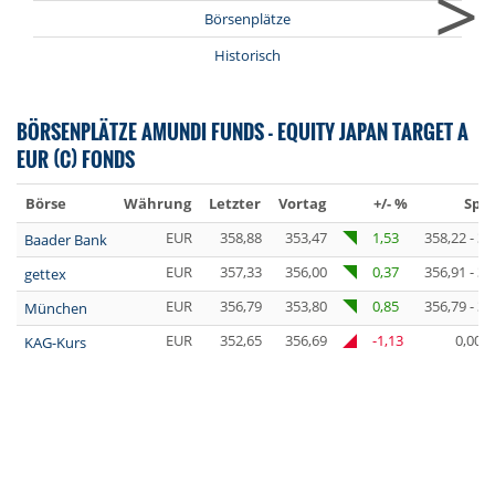
>
Börsenplätze
Historisch
BÖRSENPLÄTZE AMUNDI FUNDS - EQUITY JAPAN TARGET A
EUR (C) FONDS
Börse
Währung
Letzter
Vortag
+/- %
Spa
EUR
358,88
353,47
1,53
358,22 - 36
Baader Bank
EUR
357,33
356,00
0,37
356,91 - 35
gettex
EUR
356,79
353,80
0,85
356,79 - 35
München
EUR
352,65
356,69
-1,13
0,00 -
KAG-Kurs