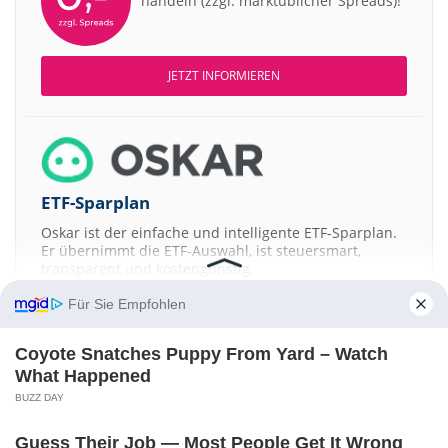
handeln (zzgl. marktüblicher Spreads)!
JETZT INFORMIEREN
ETF-Sparplan
Oskar ist der einfache und intelligente ETF-Sparplan.
Er übernimmt die ETF-Auswahl, ist steuersmart,
transparent und kostengünstig.
Für Sie Empfohlen
JETZT MEHR ERFAHREN
Coyote Snatches Puppy From Yard – Watch
What Happened
BUZZ DAY
Aktien ATX
DAX
EuroStoxx 50
Dow Jones
NASDAQ 100
Nikkei 225
Guess Their Job — Most People Get It Wrong
S&P 500