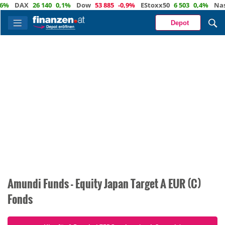
%
DAX
26 140
0,1%
Dow
53 885
-0,9%
EStoxx50
6 503
0,4%
Nasd
Depot
Amundi Funds - Equity Japan Target A EUR (C)
Fonds