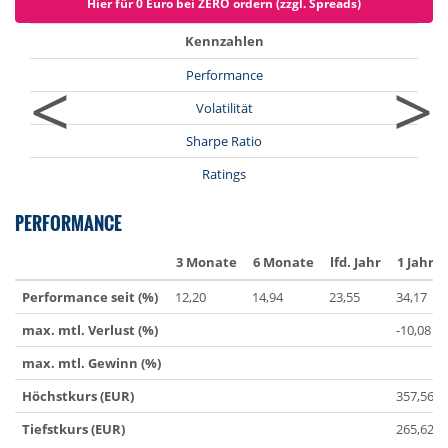
Hier für 0 Euro bei ZERO ordern (zzgl. Spreads)
Kennzahlen
<
>
Performance
Volatilität
Sharpe Ratio
Ratings
PERFORMANCE
3 Monate
6 Monate
lfd. Jahr
1 Jahr
Performance seit (%)
12,20
14,94
23,55
34,17
max. mtl. Verlust (%)
-10,08
max. mtl. Gewinn (%)
Höchstkurs (EUR)
357,56
Tiefstkurs (EUR)
265,62