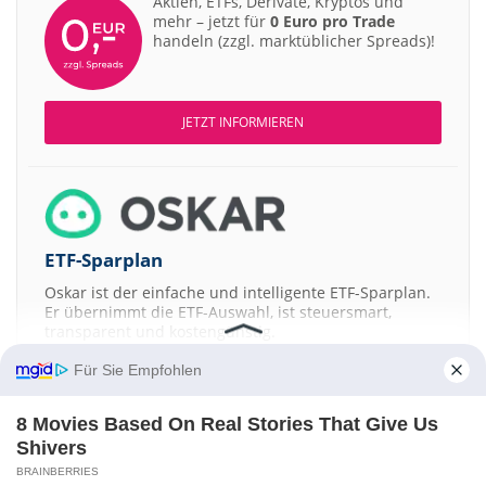
Aktien, ETFs, Derivate, Kryptos und
mehr – jetzt für
0 Euro pro Trade
handeln (zzgl. marktüblicher Spreads)!
JETZT INFORMIEREN
ETF-Sparplan
Oskar ist der einfache und intelligente ETF-Sparplan.
Er übernimmt die ETF-Auswahl, ist steuersmart,
transparent und kostengünstig.
Für Sie Empfohlen
JETZT MEHR ERFAHREN
8 Movies Based On Real Stories That Give Us
Shivers
BRAINBERRIES