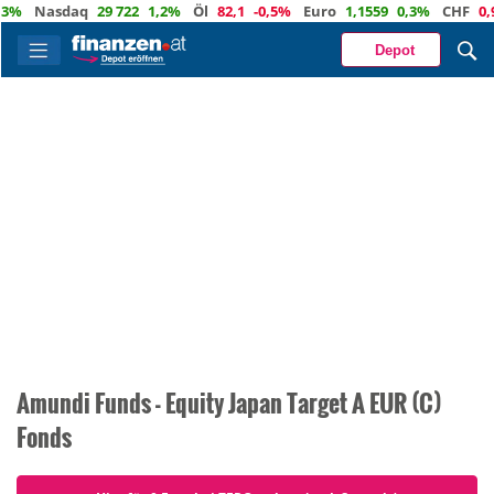
3%
Nasdaq
29 722
1,2%
Öl
82,1
-0,5%
Euro
1,1559
0,3%
CHF
0,9
Depot
Amundi Funds - Equity Japan Target A EUR (C)
Fonds