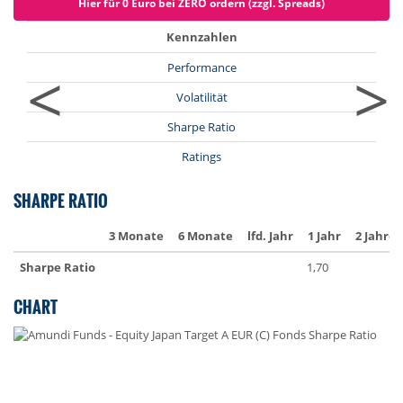
Hier für 0 Euro bei ZERO ordern (zzgl. Spreads)
Kennzahlen
<
>
Performance
Volatilität
Sharpe Ratio
Ratings
SHARPE RATIO
3 Monate
6 Monate
lfd. Jahr
1 Jahr
2 Jahre
Sharpe Ratio
1,70
CHART