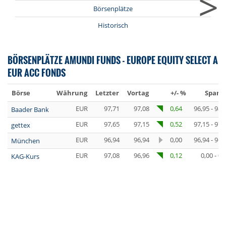
>
Börsenplätze
Historisch
BÖRSENPLÄTZE AMUNDI FUNDS - EUROPE EQUITY SELECT A
EUR ACC FONDS
Börse
Währung
Letzter
Vortag
+/- %
Spann
EUR
97,71
97,08
0,64
96,95 - 98,
Baader Bank
EUR
97,65
97,15
0,52
97,15 - 97,
gettex
EUR
96,94
96,94
0,00
96,94 - 96,
München
EUR
97,08
96,96
0,12
0,00 - 0,
KAG-Kurs