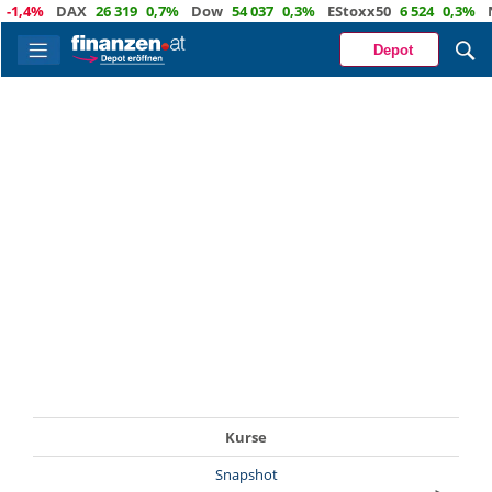
-1,4%
DAX
26 319
0,7%
Dow
54 037
0,3%
EStoxx50
6 524
0,3%
N
Depot
Kurse
Snapshot