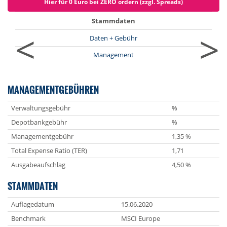
Hier für 0 Euro bei ZERO ordern (zzgl. Spreads)
Stammdaten
<
>
Daten + Gebühr
Management
MANAGEMENTGEBÜHREN
Verwaltungsgebühr
%
Depotbankgebühr
%
Managementgebühr
1,35 %
Total Expense Ratio (TER)
1,71
Ausgabeaufschlag
4,50 %
STAMMDATEN
Auflagedatum
15.06.2020
Benchmark
MSCI Europe