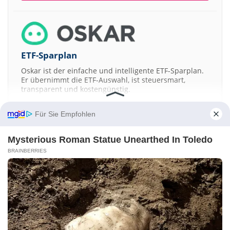
ETF-Sparplan
Oskar ist der einfache und intelligente ETF-Sparplan.
Er übernimmt die ETF-Auswahl, ist steuersmart,
transparent und kostengünstig.
JETZT MEHR ERFAHREN
Für Sie Empfohlen
Mysterious Roman Statue Unearthed In Toledo
BRAINBERRIES
Aktien ATX
DAX
EuroStoxx 50
Dow Jones
NASDAQ 100
Nikkei 225
S&P 500
Kontakt
-
Impressum
-
Werbung
-
Barrierefreiheit
Sitemap
-
Datenschutz
-
Disclaimer
-
AGB
-
Privatsphäre-Einstellungen