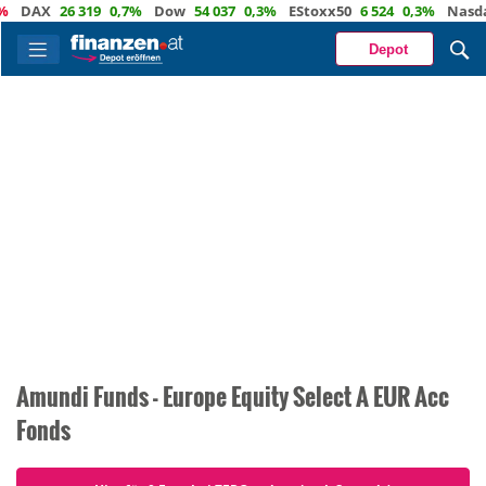
DAX
26 319
0,7%
Dow
54 037
0,3%
EStoxx50
6 524
0,3%
Nasdaq
Depot
Amundi Funds - Europe Equity Select A EUR Acc
Fonds