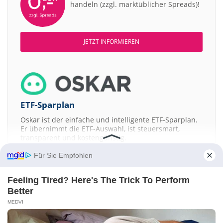
handeln (zzgl. marktüblicher Spreads)!
JETZT INFORMIEREN
ETF-Sparplan
Oskar ist der einfache und intelligente ETF-Sparplan.
Er übernimmt die ETF-Auswahl, ist steuersmart,
transparent und kostengünstig.
Für Sie Empfohlen
JETZT MEHR ERFAHREN
Feeling Tired? Here's The Trick To Perform
Better
MEDVI
Aktien ATX
DAX
EuroStoxx 50
Dow Jones
NASDAQ 100
Nikkei 225