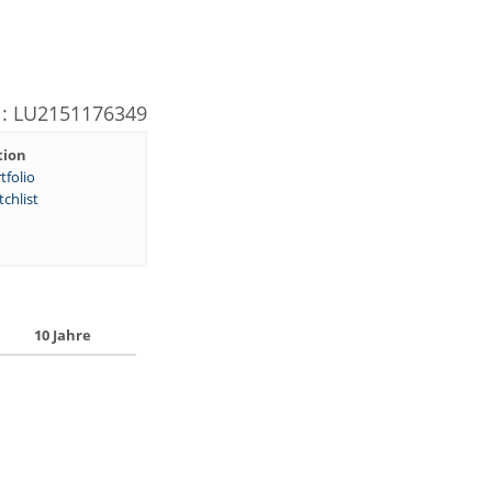
N: LU2151176349
tion
tfolio
chlist
10 Jahre