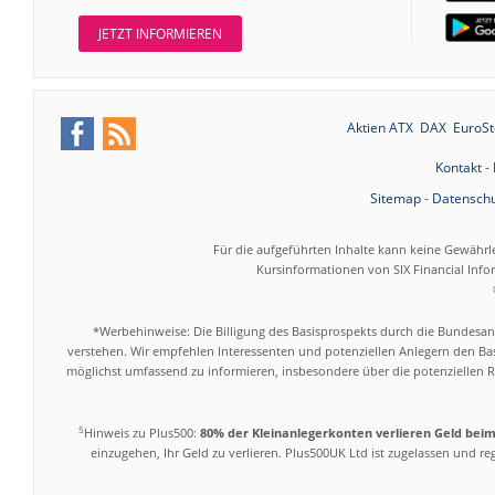
JETZT INFORMIEREN
Aktien ATX
DAX
EuroSt
Kontakt
-
Sitemap
-
Datenschu
Für die aufgeführten Inhalte kann keine Gewährl
Kursinformationen von SIX Financial Inf
*Werbehinweise: Die Billigung des Basisprospekts durch die Bundesans
verstehen. Wir empfehlen Interessenten und potenziellen Anlegern den Bas
möglichst umfassend zu informieren, insbesondere über die potenziellen Ri
5
Hinweis zu Plus500:
80% der Kleinanlegerkonten verlieren Geld bei
einzugehen, Ihr Geld zu verlieren. Plus500UK Ltd ist zugelassen und r