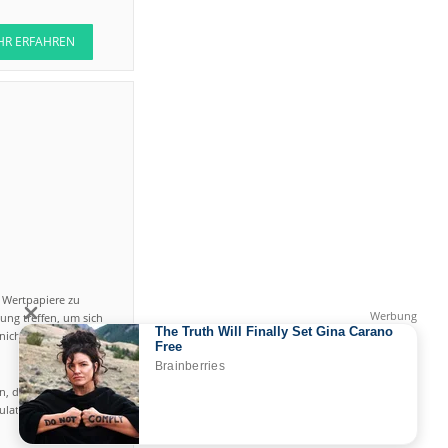
HR ERFAHREN
n Wertpapiere zu
ung treffen, um sich
icht einfach ist und
en, das hohe Risiko
gulated by CySEC