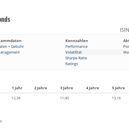
onds
ISI
tammdaten
Kennzahlen
Ak
aten + Gebühr
Performance
Por
anagement
Volatilität
Wat
Sharpe Ratio
Ratings
1 Jahr
2 Jahre
3 Jahre
4 Jahre
5 Jahre
12,34
11,40
13,16