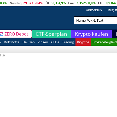
0,4%
Nasdaq
29 373
-0,4%
Öl
83,3
4,9%
Euro
1,1525
0,0%
CHF
0,9364
Anmelden
Regis
ETF-Sparplan
Krypto kaufen
ZERO Depot
n
Rohstoffe
Devisen
Zinsen
CFDs
Trading
Kryptos
Broker-Vergleic
lität