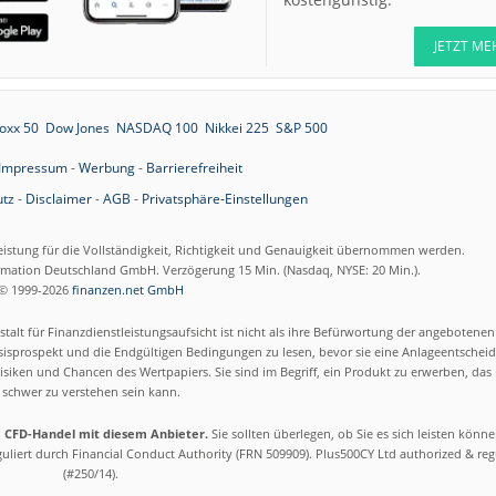
JETZT ME
oxx 50
Dow Jones
NASDAQ 100
Nikkei 225
S&P 500
Impressum
-
Werbung
-
Barrierefreiheit
tz
-
Disclaimer
-
AGB
-
Privatsphäre-Einstellungen
eistung für die Vollständigkeit, Richtigkeit und Genauigkeit übernommen werden.
ormation Deutschland GmbH. Verzögerung 15 Min. (Nasdaq, NYSE: 20 Min.).
© 1999-2026
finanzen.net GmbH
talt für Finanzdienstleistungsaufsicht ist nicht als ihre Befürwortung der angebotene
isprospekt und die Endgültigen Bedingungen zu lesen, bevor sie eine Anlageentscheid
siken und Chancen des Wertpapiers. Sie sind im Begriff, ein Produkt zu erwerben, das n
schwer zu verstehen sein kann.
m CFD-Handel mit diesem Anbieter.
Sie sollten überlegen, ob Sie es sich leisten könn
eguliert durch Financial Conduct Authority (FRN 509909). Plus500CY Ltd authorized & re
(#250/14).