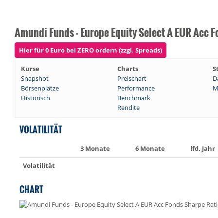
Amundi Funds - Europe Equity Select A EUR Acc F
Hier für 0 Euro bei ZERO ordern (zzgl. Spreads)
Kurse
Charts
S
Snapshot
Preischart
D
Börsenplätze
Performance
M
Historisch
Benchmark
Rendite
VOLATILITÄT
3 Monate
6 Monate
lfd. Jahr
Volatilität
CHART