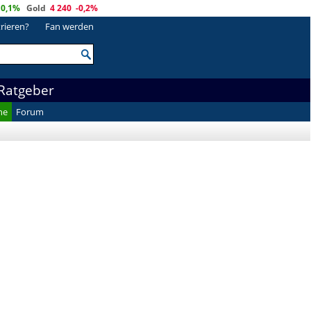
0,1%
Gold
4 240
-0,2%
trieren?
Fan werden
Ratgeber
he
Forum