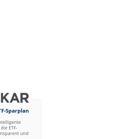
TF-Sparplan
ntelligente
die ETF-
ransparent und