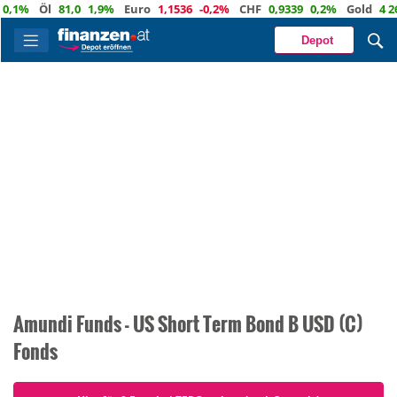
,1%
Öl
81,0
1,9%
Euro
1,1536
-0,2%
CHF
0,9339
0,2%
Gold
4 266
Depot
Amundi Funds - US Short Term Bond B USD (C)
Fonds