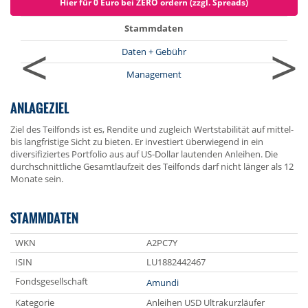
Hier für 0 Euro bei ZERO ordern (zzgl. Spreads)
Stammdaten
<
>
Daten + Gebühr
Management
ANLAGEZIEL
Ziel des Teilfonds ist es, Rendite und zugleich Wertstabilität auf mittel-
bis langfristige Sicht zu bieten. Er investiert überwiegend in ein
diversifiziertes Portfolio aus auf US-Dollar lautenden Anleihen. Die
durchschnittliche Gesamtlaufzeit des Teilfonds darf nicht länger als 12
Monate sein.
STAMMDATEN
WKN
A2PC7Y
ISIN
LU1882442467
Fondsgesellschaft
Amundi
Kategorie
Anleihen USD Ultrakurzläufer