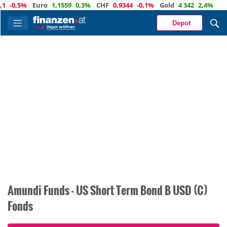
-0,5%
Euro
1,1559
0,3%
CHF
0,9344
-0,1%
Gold
4 342
2,4%
Depot
Amundi Funds - US Short Term Bond B USD (C)
Fonds