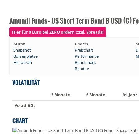
Amundi Funds - US Short Term Bond B USD (C) F
Hier für 0 Euro bei ZERO ordern (zzgl. Spreads)
Kurse
Charts
S
Snapshot
Preischart
D
Börsenplätze
Performance
M
Historisch
Benchmark
Rendite
VOLATILITÄT
3 Monate
6 Monate
lfd. Jahr
Volatilität
CHART