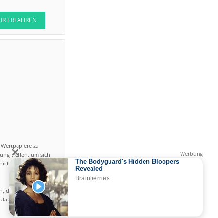
HR ERFAHREN
n Wertpapiere zu
ung treffen, um sich
icht einfach ist und
en, das hohe Risiko
gulated by CySEC