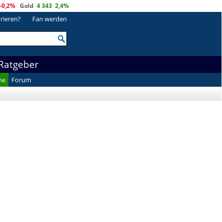
-0,2%
Gold
4 343
2,4%
trieren?
Fan werden
Ratgeber
he
Forum