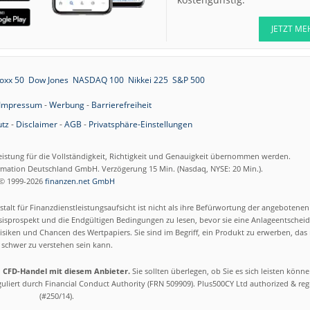
JETZT ME
oxx 50
Dow Jones
NASDAQ 100
Nikkei 225
S&P 500
Impressum
-
Werbung
-
Barrierefreiheit
tz
-
Disclaimer
-
AGB
-
Privatsphäre-Einstellungen
eistung für die Vollständigkeit, Richtigkeit und Genauigkeit übernommen werden.
ormation Deutschland GmbH. Verzögerung 15 Min. (Nasdaq, NYSE: 20 Min.).
© 1999-2026
finanzen.net GmbH
talt für Finanzdienstleistungsaufsicht ist nicht als ihre Befürwortung der angebotene
isprospekt und die Endgültigen Bedingungen zu lesen, bevor sie eine Anlageentscheid
siken und Chancen des Wertpapiers. Sie sind im Begriff, ein Produkt zu erwerben, das n
schwer zu verstehen sein kann.
m CFD-Handel mit diesem Anbieter.
Sie sollten überlegen, ob Sie es sich leisten könn
eguliert durch Financial Conduct Authority (FRN 509909). Plus500CY Ltd authorized & re
(#250/14).