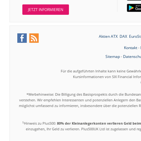
JETZT INFORMIEREN
Aktien ATX
DAX
EuroSt
Kontakt
-
Sitemap
-
Datenschu
Für die aufgeführten Inhalte kann keine Gewährl
Kursinformationen von SIX Financial Inf
*Werbehinweise: Die Billigung des Basisprospekts durch die Bundesans
verstehen. Wir empfehlen Interessenten und potenziellen Anlegern den Bas
möglichst umfassend zu informieren, insbesondere über die potenziellen Ri
5
Hinweis zu Plus500:
80% der Kleinanlegerkonten verlieren Geld bei
einzugehen, Ihr Geld zu verlieren. Plus500UK Ltd ist zugelassen und r