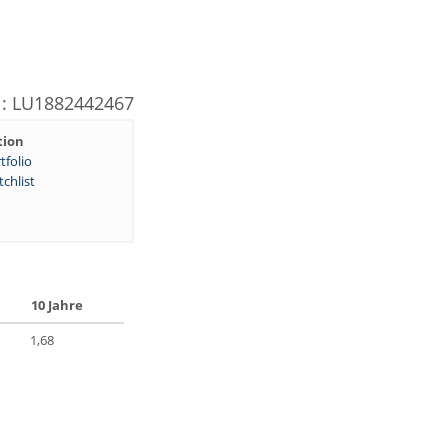
N: LU1882442467
tion
tfolio
chlist
10 Jahre
1,68