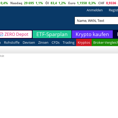
0,4%
Nasdaq
29 695
1,1%
Öl
83,4
1,2%
Euro
1,1558
0,3%
CHF
0,9336
Anmelden
Regis
ETF-Sparplan
Krypto kaufen
ZERO Depot
n
Rohstoffe
Devisen
Zinsen
CFDs
Trading
Kryptos
Broker-Vergleic
ität