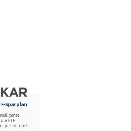
TF-Sparplan
ntelligente
die ETF-
ransparent und