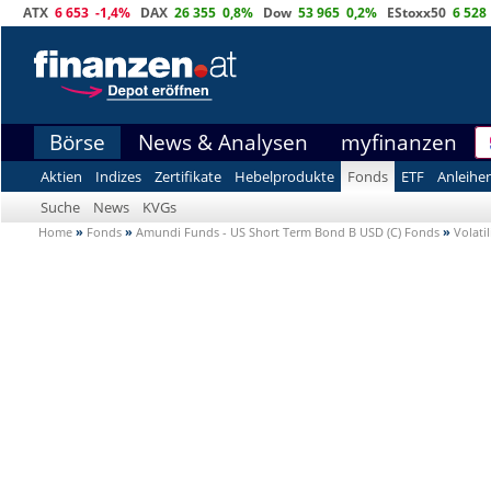
ATX
6 653
-1,4%
DAX
26 355
0,8%
Dow
53 965
0,2%
EStoxx50
6 528
Börse
News & Analysen
myfinanzen
Aktien
Indizes
Zertifikate
Hebelprodukte
Fonds
ETF
Anleihe
Suche
News
KVGs
Home
»
Fonds
»
Amundi Funds - US Short Term Bond B USD (C) Fonds
»
Volatil