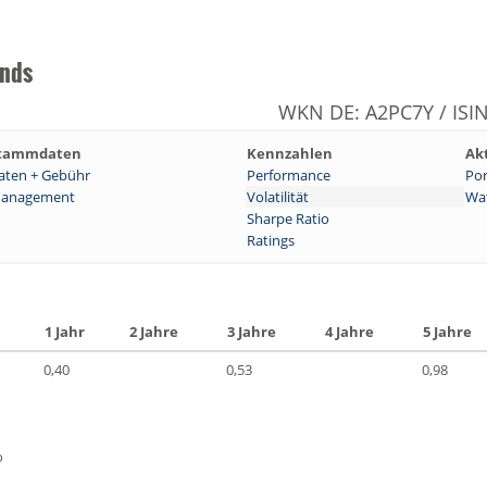
onds
WKN DE: A2PC7Y / ISI
tammdaten
Kennzahlen
Ak
aten + Gebühr
Performance
Por
anagement
Volatilität
Wat
Sharpe Ratio
Ratings
1 Jahr
2 Jahre
3 Jahre
4 Jahre
5 Jahre
0,40
0,53
0,98