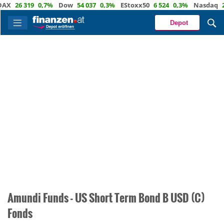
X
26 319
0,7%
Dow
54 037
0,3%
EStoxx50
6 524
0,3%
Nasdaq
29 
Depot
Amundi Funds - US Short Term Bond B USD (C)
Fonds