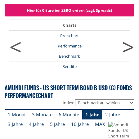
Hier für 0 Euro bei ZERO ordern (zzgl. Spreads)
Charts
<
>
Preischart
Performance
Benchmark
Rendite
AMUNDI FUNDS - US SHORT TERM BOND B USD (C) FONDS
PERFORMANCECHART
Index:
1 Monat
3 Monate
6 Monate
1 Jahr
2 Jahre
3 Jahre
4 Jahre
5 Jahre
10 Jahre
MAX