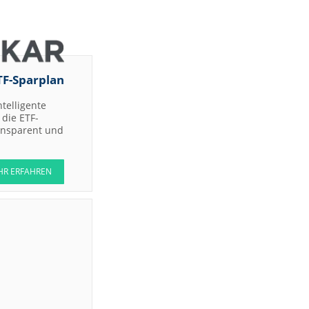
TF-Sparplan
ntelligente
die ETF-
ransparent und
HR ERFAHREN