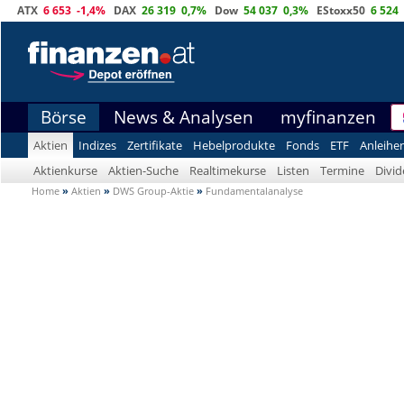
ATX
6 653
-1,4%
DAX
26 319
0,7%
Dow
54 037
0,3%
EStoxx50
6 524
Börse
News & Analysen
myfinanzen
Aktien
Indizes
Zertifikate
Hebelprodukte
Fonds
ETF
Anleihe
Aktienkurse
Aktien-Suche
Realtimekurse
Listen
Termine
Divi
Home
»
Aktien
»
DWS Group-Aktie
»
Fundamentalanalyse