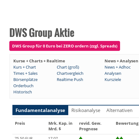
DWS Group Aktie
DWS Group für 0 Euro bei ZERO ordern (zzgl. Spreads)
Kurse + Charts + Realtime
News + Analysen
Kurs + Chart
Chart (groß)
News + Adhoc
Times + Sales
Chartvergleich
Analysen
Börsenplätze
Realtime Push
Kursziele
Orderbuch
Historisch
Fundamentalanalyse
Risikoanalyse
Alternativen
Preis
Mrk. Kap. in
revid. Gew.
Bewertung
Mrd. $
Prognose
75,50 EUR
17,07