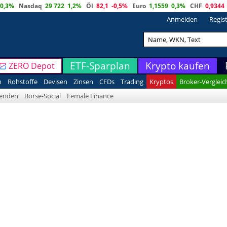
0,3%
Nasdaq
29 722
1,2%
Öl
82,1
-0,5%
Euro
1,1559
0,3%
CHF
0,9344
Anmelden
Regis
ETF-Sparplan
Krypto kaufen
ZERO Depot
n
Rohstoffe
Devisen
Zinsen
CFDs
Trading
Kryptos
Broker-Vergleic
denden
Börse-Social
Female Finance