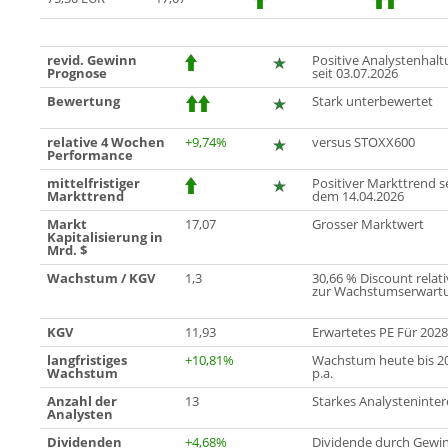
revid. Gewinn
Positive Analystenhal
Prognose
seit 03.07.2026
Bewertung
Stark unterbewertet
relative 4 Wochen
+9,74%
versus STOXX600
Performance
mittelfristiger
Positiver Markttrend s
Markttrend
dem 14.04.2026
Markt
17,07
Grosser Marktwert
Kapitalisierung in
Mrd. $
Wachstum / KGV
1,3
30,66 % Discount relati
zur Wachstumserwart
KGV
11,93
Erwartetes PE Für 2028
langfristiges
+10,81%
Wachstum heute bis 2
Wachstum
p.a.
Anzahl der
13
Starkes Analysteninter
Analysten
Dividenden
+4,68%
Dividende durch Gewi