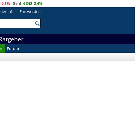
-0,1%
Gold
4 342
2,4%
trieren?
Fan werden
Ratgeber
he
Forum