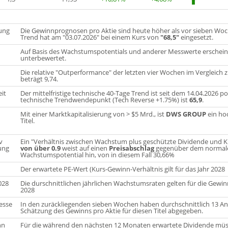
tung
Die Gewinnprognosen pro Aktie sind heute höher als vor sieben Woch
Trend hat am "03.07.2026" bei einem Kurs von
"68,5"
eingesetzt.
Auf Basis des Wachstumspotentials und anderer Messwerte erscheint 
unterbewertet.
Die relative "Outperformance" der letzten vier Wochen im Vergleic
beträgt 9,74.
eit
Der mittelfristige technische 40-Tage Trend ist seit dem 14.04.2026 pos
technische Trendwendepunkt (Tech Reverse +1.75%) ist
65,9
.
Mit einer Marktkapitalisierung von > $5 Mrd., ist
DWS GROUP
ein hoc
Titel.
v
Ein "Verhältnis zwischen Wachstum plus geschützte Dividende und K
ung
von über 0.9
weist auf einen
Preisabschlag
gegenüber dem normalen
Wachstumspotential hin, von in diesem Fall 30,66%
Der erwartete PE-Wert (Kurs-Gewinn-Verhältnis gilt für das Jahr 2028
028
Die durschnittlichen jährlichen Wachstumsraten gelten für die Gewin
2028
esse
In den zuräckliegenden sieben Wochen haben durchschnittlich 13 An
Schätzung des Gewinns pro Aktie für diesen Titel abgegeben.
nn
Für die während den nächsten 12 Monaten erwartete Dividende müss