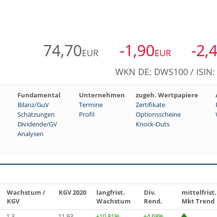
74,70
-1,90
-2,
EUR
EUR
WKN DE: DWS100 / ISIN
Fundamental
Unternehmen
zugeh. Wertpapiere
Bilanz/GuV
Termine
Zertifikate
Schätzungen
Profil
Optionsscheine
Dividende/GV
Knock-Outs
Analysen
Wachstum /
KGV 2020
langfrist.
Div.
mittelfrist.
KGV
Wachstum
Rend.
Mkt Trend
1,3
11,93
+10,81%
+4,68%