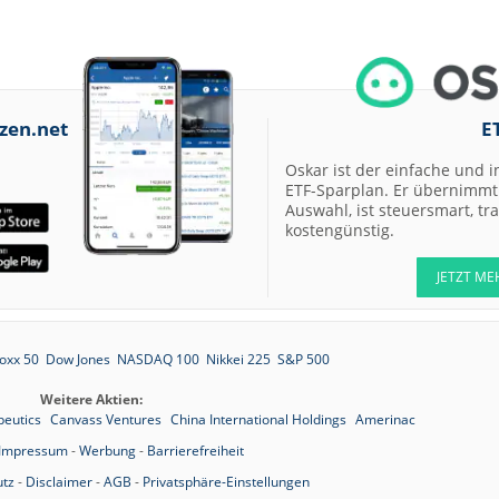
zen.net
E
Oskar ist der einfache und i
ETF-Sparplan. Er übernimmt 
Auswahl, ist steuersmart, t
kostengünstig.
JETZT ME
oxx 50
Dow Jones
NASDAQ 100
Nikkei 225
S&P 500
Weitere Aktien:
peutics
Canvass Ventures
China International Holdings
Amerinac
Impressum
-
Werbung
-
Barrierefreiheit
tz
-
Disclaimer
-
AGB
-
Privatsphäre-Einstellungen