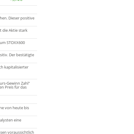
en. Dieser positive
die Aktie stark
h zum STOXX600
itiv. Der bestätigte
h kapitalisierter
urs-Gewinn Zahl"
 Preis für das
ne von heute bis
alysten eine
en voraussichtlich