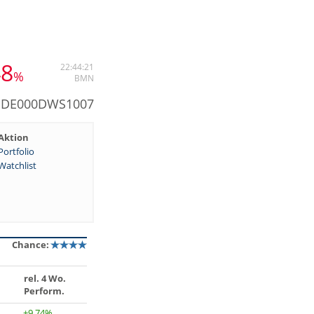
48
22:44:21
%
BMN
: DE000DWS1007
Aktion
Portfolio
Watchlist
Chance:
rel. 4 Wo.
Perform.
+9,74%